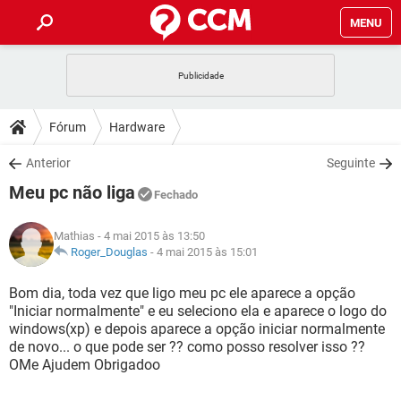
MENU
INÍCIO
JOGOS
WHATSAPP
DICAS
Fórum
Hardware
CELULAR
FACEBOOK
JOGOS
WHATSAPP
DOWNLOADS
Anterior
Seguinte
OUTLOOK
EXCEL
CELULAR
FACEBOOK
Meu pc não liga
INSTAGRAM
JOGOS
GMAIL
WHATSAPP
Fechado
FÓRUM
OUTLOOK
EXCEL
GUIA DE COMPRAS
CELULAR
FACEBOOK
Mathias
- 4 mai 2015 às 13:50
INSTAGRAM
JOGOS
GMAIL
WHATSAPP
GLOSSÁRIO
Roger_Douglas
-
4 mai 2015 às 15:01
OUTLOOK
EXCEL
GUIA DE COMPRAS
CELULAR
FACEBOOK
INSTAGRAM
JOGOS
GMAIL
WHATSAPP
Bom dia, toda vez que ligo meu pc ele aparece a opção
OUTLOOK
EXCEL
"Iniciar normalmente" e eu seleciono ela e aparece o logo do
GUIA DE COMPRAS
CELULAR
FACEBOOK
windows(xp) e depois aparece a opção iniciar normalmente
INSTAGRAM
GMAIL
de novo... o que pode ser ?? como posso resolver isso ??
OUTLOOK
EXCEL
GUIA DE COMPRAS
OMe Ajudem Obrigadoo
INSTAGRAM
GMAIL