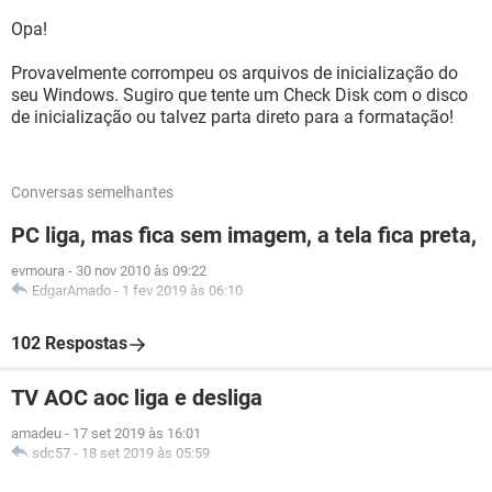
Opa!
Provavelmente corrompeu os arquivos de inicialização do
seu Windows. Sugiro que tente um Check Disk com o disco
de inicialização ou talvez parta direto para a formatação!
Conversas semelhantes
PC liga, mas fica sem imagem, a tela fica preta,
evmoura
-
30 nov 2010 às 09:22
EdgarAmado
-
1 fev 2019 às 06:10
102 Respostas
TV AOC aoc liga e desliga
amadeu
-
17 set 2019 às 16:01
sdc57
-
18 set 2019 às 05:59