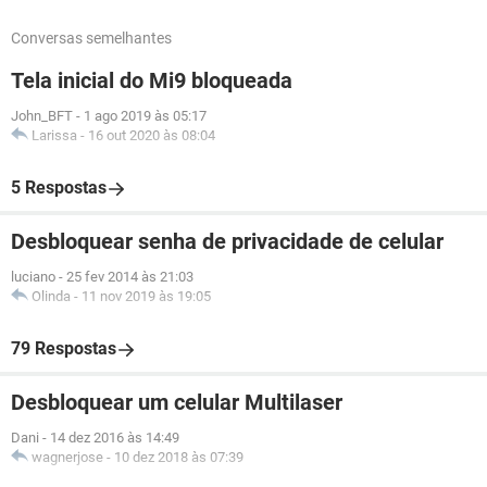
Conversas semelhantes
Tela inicial do Mi9 bloqueada
John_BFT
-
1 ago 2019 às 05:17
Larissa
-
16 out 2020 às 08:04
5 Respostas
Desbloquear senha de privacidade de celular
luciano
-
25 fev 2014 às 21:03
Olinda
-
11 nov 2019 às 19:05
79 Respostas
Desbloquear um celular Multilaser
Dani
-
14 dez 2016 às 14:49
wagnerjose
-
10 dez 2018 às 07:39