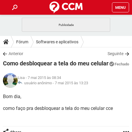
MENU
INÍCIO
JOGOS
WHATSAPP
DICAS
Fórum
Softwares e aplicativos
CELULAR
FACEBOOK
JOGOS
WHATSAPP
DOWNLOADS
Anterior
Seguinte
OUTLOOK
EXCEL
CELULAR
FACEBOOK
Como desbloquear a tela do meu celular
INSTAGRAM
JOGOS
GMAIL
WHATSAPP
Fechado
FÓRUM
OUTLOOK
EXCEL
GUIA DE COMPRAS
CELULAR
FACEBOOK
Lisa
- 7 mai 2015 às 08:34
INSTAGRAM
JOGOS
GMAIL
WHATSAPP
GLOSSÁRIO
usuário anônimo -
7 mai 2015 às 13:23
OUTLOOK
EXCEL
GUIA DE COMPRAS
CELULAR
FACEBOOK
INSTAGRAM
JOGOS
GMAIL
WHATSAPP
Bom dia,
OUTLOOK
EXCEL
GUIA DE COMPRAS
CELULAR
FACEBOOK
como faço pra desbloquear a tela do meu celular cce
INSTAGRAM
GMAIL
OUTLOOK
EXCEL
GUIA DE COMPRAS
INSTAGRAM
GMAIL