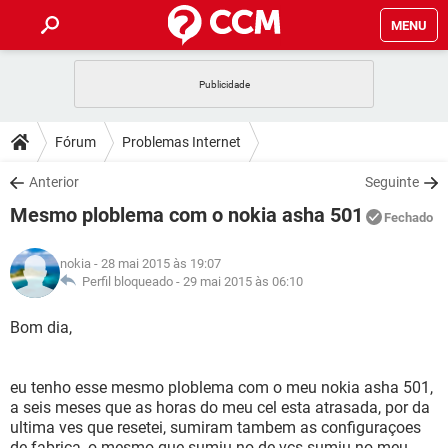
MENU
INÍCIO
JOGOS
WHATSAPP
DICAS
Fórum
Problemas Internet
CELULAR
FACEBOOK
JOGOS
WHATSAPP
DOWNLOADS
Anterior
Seguinte
OUTLOOK
EXCEL
CELULAR
FACEBOOK
Mesmo ploblema com o nokia asha 501
INSTAGRAM
JOGOS
GMAIL
WHATSAPP
Fechado
FÓRUM
OUTLOOK
EXCEL
GUIA DE COMPRAS
CELULAR
FACEBOOK
nokia
- 28 mai 2015 às 19:07
INSTAGRAM
JOGOS
GMAIL
WHATSAPP
GLOSSÁRIO
Perfil bloqueado -
29 mai 2015 às 06:10
OUTLOOK
EXCEL
GUIA DE COMPRAS
CELULAR
FACEBOOK
INSTAGRAM
JOGOS
GMAIL
WHATSAPP
Bom dia,
OUTLOOK
EXCEL
GUIA DE COMPRAS
CELULAR
FACEBOOK
INSTAGRAM
GMAIL
eu tenho esse mesmo ploblema com o meu nokia asha 501,
OUTLOOK
EXCEL
GUIA DE COMPRAS
a seis meses que as horas do meu cel esta atrasada, por da
INSTAGRAM
GMAIL
ultima ves que resetei, sumiram tambem as configuraçoes
de fabrica, o mesmo que sumiu no de vcs sumiu no meu