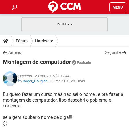
MENU
INÍCIO
JOGOS
WHATSAPP
DICAS
Fórum
Hardware
CELULAR
FACEBOOK
JOGOS
WHATSAPP
DOWNLOADS
Anterior
Seguinte
OUTLOOK
EXCEL
CELULAR
FACEBOOK
Montagem de computador
INSTAGRAM
JOGOS
GMAIL
WHATSAPP
Fechado
FÓRUM
OUTLOOK
EXCEL
GUIA DE COMPRAS
CELULAR
FACEBOOK
gleyce99
- 29 mai 2015 às 12:44
INSTAGRAM
JOGOS
GMAIL
WHATSAPP
GLOSSÁRIO
Roger_Douglas
-
30 mai 2015 às 10:49
OUTLOOK
EXCEL
GUIA DE COMPRAS
CELULAR
FACEBOOK
INSTAGRAM
JOGOS
GMAIL
WHATSAPP
Eu quero fazer um curso mas nao sei o nome , e pra fazer a
OUTLOOK
EXCEL
montagem de computador, tipo descobri o poblema e
GUIA DE COMPRAS
CELULAR
FACEBOOK
concertar
INSTAGRAM
GMAIL
OUTLOOK
EXCEL
GUIA DE COMPRAS
se algem souber o nome de diga!!!
INSTAGRAM
GMAIL
:))