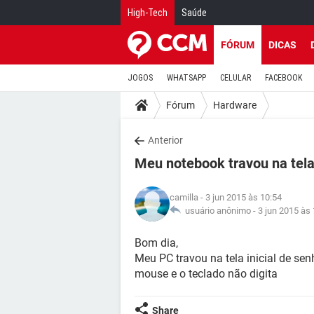
High-Tech
Saúde
FÓRUM
DICAS
JOGOS
WHATSAPP
CELULAR
FACEBOOK
Fórum
Hardware
Anterior
Meu notebook travou na tela 
camilla
- 3 jun 2015 às 10:54
usuário anônimo -
3 jun 2015 às
Bom dia,
Meu PC travou na tela inicial de sen
mouse e o teclado não digita
Share