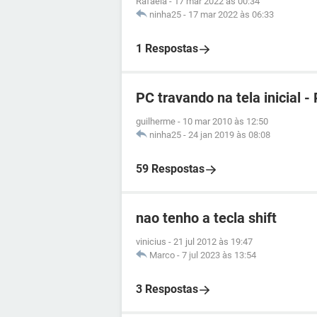
Rafaela
-
17 mar 2022 às 00:34
ninha25
-
17 mar 2022 às 06:33
1 Respostas
PC travando na tela inicial -
guilherme
-
10 mar 2010 às 12:50
ninha25
-
24 jan 2019 às 08:08
59 Respostas
nao tenho a tecla shift
vinicius
-
21 jul 2012 às 19:47
Marco
-
7 jul 2023 às 13:54
3 Respostas