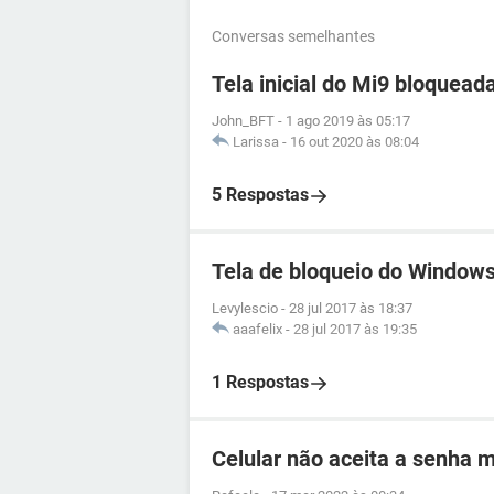
Conversas semelhantes
Tela inicial do Mi9 bloquead
John_BFT
-
1 ago 2019 às 05:17
Larissa
-
16 out 2020 às 08:04
5 Respostas
Tela de bloqueio do Windows
Levylescio
-
28 jul 2017 às 18:37
aaafelix
-
28 jul 2017 às 19:35
1 Respostas
Celular não aceita a senha 