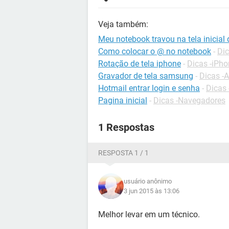
Veja também:
Meu notebook travou na tela inicial
Como colocar o @ no notebook
-
Dic
Rotação de tela iphone
-
Dicas -iPh
Gravador de tela samsung
-
Dicas -
Hotmail entrar login e senha
-
Dicas 
Pagina inicial
-
Dicas -Navegadores
1 Respostas
RESPOSTA 1 / 1
usuário anônimo
3 jun 2015 às 13:06
Melhor levar em um técnico.