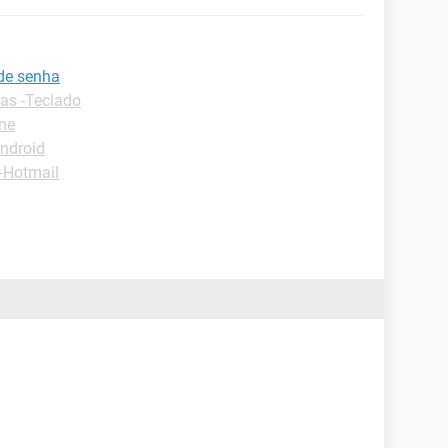
 de senha
as -Teclado
one
Android
-Hotmail