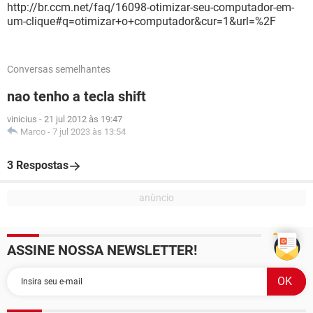
http://br.ccm.net/faq/16098-otimizar-seu-computador-em-
um-clique#q=otimizar+o+computador&cur=1&url=%2F
Conversas semelhantes
nao tenho a tecla shift
vinicius
-
21 jul 2012 às 19:47
Marco
-
7 jul 2023 às 13:54
3 Respostas
ASSINE NOSSA NEWSLETTER!