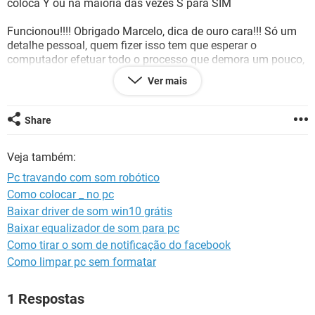
coloca Y ou na maioria das vezes S para SIM
GUIA DE COMPRAS
Funcionou!!!! Obrigado Marcelo, dica de ouro cara!!! Só um
detalhe pessoal, quem fizer isso tem que esperar o
computador efetuar todo o processo que demora um pouco,
mas podem ficar tranquilos porque assim que ele terminar
Ver mais
ele reinicia o sistema normalmente. Enquanto isso façam
outra coisa para distrair e passar o tempo! Abraço!
Share
Veja também:
Pc travando com som robótico
Como colocar _ no pc
Baixar driver de som win10 grátis
Baixar equalizador de som para pc
Como tirar o som de notificação do facebook
Como limpar pc sem formatar
1 Respostas