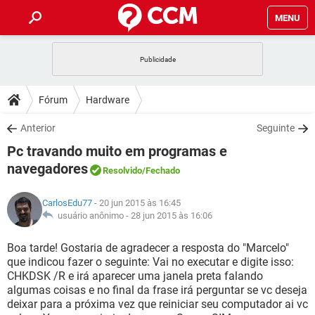
MENU
INÍCIO
JOGOS
WHATSAPP
DICAS
Fórum
Hardware
CELULAR
FACEBOOK
JOGOS
WHATSAPP
DOWNLOADS
Anterior
Seguinte
OUTLOOK
EXCEL
CELULAR
FACEBOOK
Pc travando muito em programas e
INSTAGRAM
JOGOS
GMAIL
WHATSAPP
FÓRUM
OUTLOOK
EXCEL
navegadores
Resolvido
/Fechado
GUIA DE COMPRAS
CELULAR
FACEBOOK
INSTAGRAM
JOGOS
GMAIL
WHATSAPP
GLOSSÁRIO
OUTLOOK
EXCEL
CarlosEdu77
- 20 jun 2015 às 16:45
GUIA DE COMPRAS
CELULAR
FACEBOOK
usuário anônimo -
28 jun 2015 às 16:06
INSTAGRAM
JOGOS
GMAIL
WHATSAPP
OUTLOOK
EXCEL
Boa tarde! Gostaria de agradecer a resposta do "Marcelo"
GUIA DE COMPRAS
CELULAR
FACEBOOK
INSTAGRAM
GMAIL
que indicou fazer o seguinte: Vai no executar e digite isso:
OUTLOOK
EXCEL
CHKDSK /R e irá aparecer uma janela preta falando
GUIA DE COMPRAS
algumas coisas e no final da frase irá perguntar se vc deseja
INSTAGRAM
GMAIL
deixar para a próxima vez que reiniciar seu computador ai vc