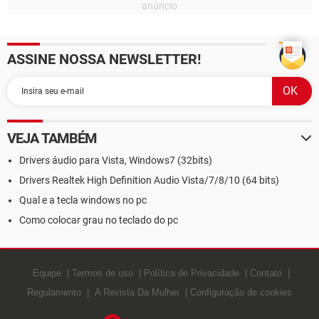
ASSINE NOSSA NEWSLETTER!
VEJA TAMBÉM
Drivers áudio para Vista, Windows7 (32bits)
Drivers Realtek High Definition Audio Vista/7/8/10 (64 bits)
Qual e a tecla windows no pc
Como colocar grau no teclado do pc
Equipe
Termos de uso
Política de Privacidade
Contato
Regulamento
A Revista Da Mulher
Configuração de cookies