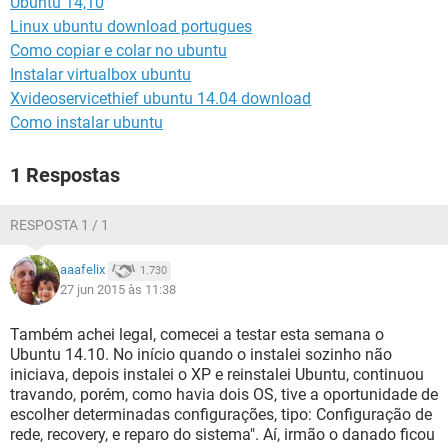
Ubuntu 14,10
GUIA DE COMPRAS
Linux ubuntu download portugues
Como copiar e colar no ubuntu
Instalar virtualbox ubuntu
Xvideoservicethief ubuntu 14.04 download
Como instalar ubuntu
1 Respostas
RESPOSTA 1 / 1
aaafelix
1.730
27 jun 2015 às 11:38
Também achei legal, comecei a testar esta semana o
Ubuntu 14.10. No início quando o instalei sozinho não
iniciava, depois instalei o XP e reinstalei Ubuntu, continuou
travando, porém, como havia dois OS, tive a oportunidade de
escolher determinadas configurações, tipo: Configuração de
rede, recovery, e reparo do sistema". Aí, irmão o danado ficou