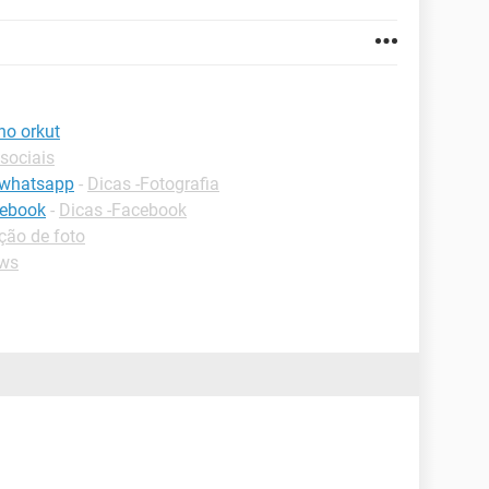
no orkut
sociais
 whatsapp
-
Dicas -Fotografia
cebook
-
Dicas -Facebook
ção de foto
ws