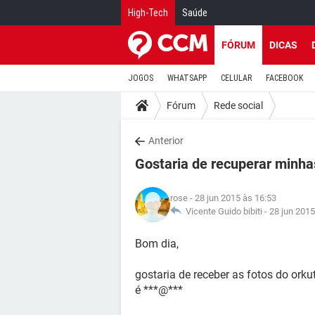
High-Tech
Saúde
FÓRUM
DICAS
JOGOS
WHATSAPP
CELULAR
FACEBOOK
Fórum
Rede social
Anterior
Gostaria de recuperar minha
rose
- 28 jun 2015 às 16:53
Vicente Guido bibiti -
28 jun 2015
Bom dia,
gostaria de receber as fotos do ork
é ***@***