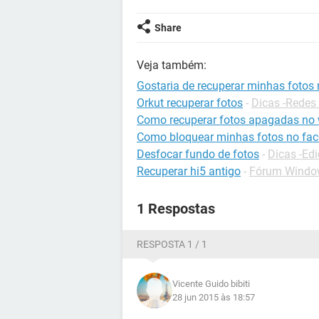
Share
Veja também:
Gostaria de recuperar minhas fotos 
Orkut recuperar fotos
-
Dicas -Redes 
Como recuperar fotos apagadas no
Como bloquear minhas fotos no fa
Desfocar fundo de fotos
-
Dicas -Edi
Recuperar hi5 antigo
-
Fórum Windo
1 Respostas
RESPOSTA 1 / 1
Vicente Guido bibiti
28 jun 2015 às 18:57