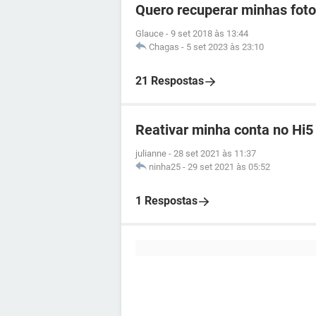
Quero recuperar minhas foto
Glauce
-
9 set 2018 às 13:44
Chagas
-
5 set 2023 às 23:10
21 Respostas
Reativar minha conta no Hi5
julianne
-
28 set 2021 às 11:37
ninha25
-
29 set 2021 às 05:52
1 Respostas