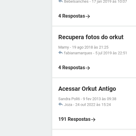
Bebelsanches
-
17 jan 2019 às 10:07
4 Respostas
Recupera fotos do orkut
Mamy
-
19 ago 2018 às 21:25
fabianamarques
-
5 jul 2019 às 22:51
4 Respostas
Acessar Orkut Antigo
Sandra Politi
-
9 fev 2013 às 09:38
Joza
-
24 out 2022 às 15:24
191 Respostas