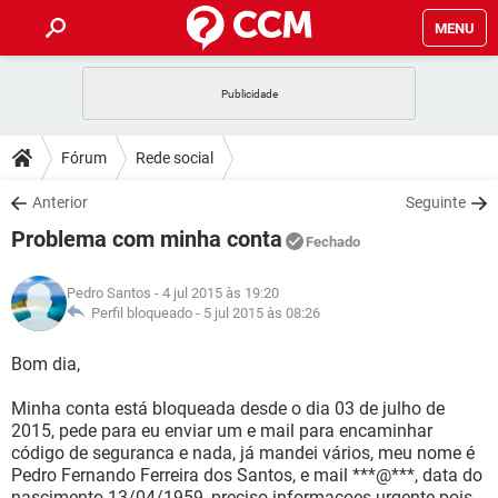
MENU
INÍCIO
JOGOS
WHATSAPP
DICAS
Fórum
Rede social
CELULAR
FACEBOOK
JOGOS
WHATSAPP
DOWNLOADS
Anterior
Seguinte
OUTLOOK
EXCEL
CELULAR
FACEBOOK
Problema com minha conta
INSTAGRAM
JOGOS
GMAIL
WHATSAPP
Fechado
FÓRUM
OUTLOOK
EXCEL
GUIA DE COMPRAS
CELULAR
FACEBOOK
Pedro Santos
- 4 jul 2015 às 19:20
INSTAGRAM
JOGOS
GMAIL
WHATSAPP
GLOSSÁRIO
Perfil bloqueado -
5 jul 2015 às 08:26
OUTLOOK
EXCEL
GUIA DE COMPRAS
CELULAR
FACEBOOK
INSTAGRAM
JOGOS
GMAIL
WHATSAPP
Bom dia,
OUTLOOK
EXCEL
GUIA DE COMPRAS
CELULAR
FACEBOOK
Minha conta está bloqueada desde o dia 03 de julho de
INSTAGRAM
GMAIL
2015, pede para eu enviar um e mail para encaminhar
OUTLOOK
EXCEL
GUIA DE COMPRAS
código de seguranca e nada, já mandei vários, meu nome é
INSTAGRAM
GMAIL
Pedro Fernando Ferreira dos Santos, e mail ***@***, data do
nascimento 13/04/1959, preciso informacoes urgente pois