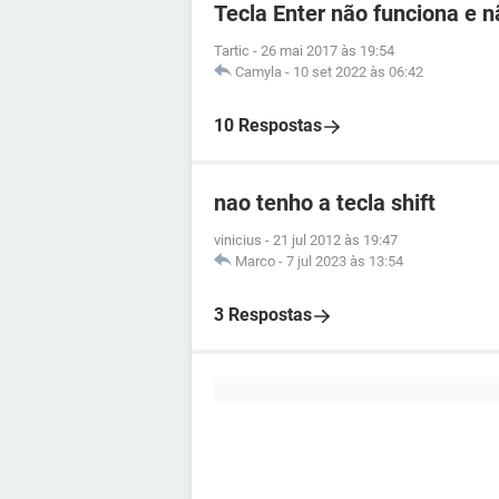
Tecla Enter não funciona e n
Tartic
-
26 mai 2017 às 19:54
Camyla
-
10 set 2022 às 06:42
10 Respostas
nao tenho a tecla shift
vinicius
-
21 jul 2012 às 19:47
Marco
-
7 jul 2023 às 13:54
3 Respostas