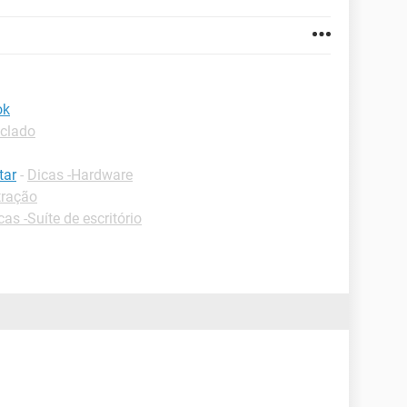
ok
eclado
tar
-
Dicas -Hardware
tração
cas -Suíte de escritório