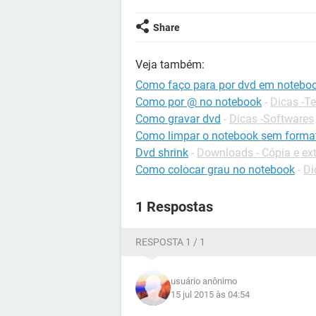
Share
Veja também:
Como faço para por dvd em notebo
Como por @ no notebook
-
Dicas -T
Como gravar dvd
-
Dicas -Softwares
Como limpar o notebook sem forma
Dvd shrink
-
Downloads - Cópia e ex
Como colocar grau no notebook
-
Di
1 Respostas
RESPOSTA 1 / 1
usuário anônimo
15 jul 2015 às 04:54