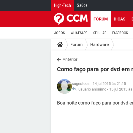
High-Tech
Saúde
FÓRUM
DICAS
JOGOS
WHATSAPP
CELULAR
FACEBOOK
Fórum
Hardware
Anterior
Como faço para por dvd em 
sugestoes
- 14 jul 2015 às 21:15
usuário anônimo -
15 jul 2015 às
Boa noite como faço para por dvd 