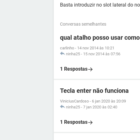
Basta introduzir no slot lateral do n
Conversas semelhantes
qual atalho posso usar como
carlinho
-
14 nov 2014 às 10:21
ninha25
-
15 nov 2014 às 07:56
1 Respostas
Tecla enter não funciona
ViniciusCardoso
-
6 jan 2020 às 20:09
ninha25
-
7 jan 2020 às 02:40
1 Respostas