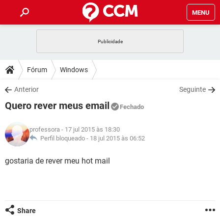
MENU
INÍCIO
JOGOS
WHATSAPP
DICAS
Fórum
Windows
CELULAR
FACEBOOK
JOGOS
WHATSAPP
DOWNLOADS
Anterior
Seguinte
OUTLOOK
EXCEL
CELULAR
FACEBOOK
Quero rever meus email
INSTAGRAM
JOGOS
GMAIL
WHATSAPP
Fechado
FÓRUM
OUTLOOK
EXCEL
GUIA DE COMPRAS
CELULAR
FACEBOOK
professora
- 17 jul 2015 às 18:30
INSTAGRAM
JOGOS
GMAIL
WHATSAPP
GLOSSÁRIO
Perfil bloqueado -
18 jul 2015 às 06:52
OUTLOOK
EXCEL
GUIA DE COMPRAS
CELULAR
FACEBOOK
INSTAGRAM
JOGOS
GMAIL
WHATSAPP
gostaria de rever meu hot mail
OUTLOOK
EXCEL
GUIA DE COMPRAS
CELULAR
FACEBOOK
INSTAGRAM
GMAIL
OUTLOOK
EXCEL
GUIA DE COMPRAS
INSTAGRAM
GMAIL
Share