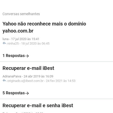
Conversas semelhantes
Yahoo não reconhece mais o domínio
yahoo.com.br
luna
-
17 jul 2020 às 15:41
ninha25
-
18 jul 2020 às 06:45
1 Respostas
Recuperar e-mail iBest
AdrianaPaiva
-
24 abr 2019 às 16:09
originado.x@ibest.com.br
-
24 fev 2021 às 14:53
5 Respostas
Recuperar e-mail e senha iBest