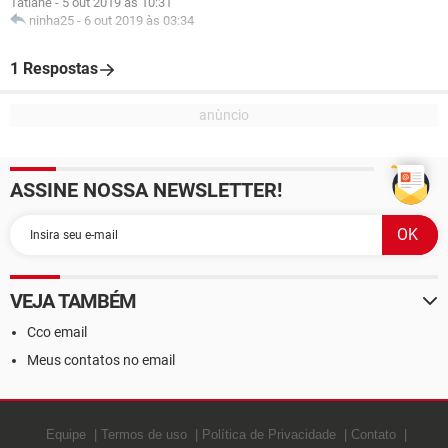
Tatiane
-
5 out 2019 às 10:31
ninha25
-
6 out 2019 às 03:34
1 Respostas
ASSINE NOSSA NEWSLETTER!
VEJA TAMBÉM
Cco email
Meus contatos no email
Equipe
Termos de uso
Política de Privacidade
Contato