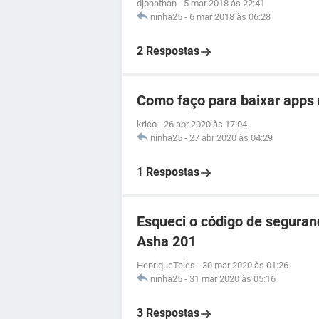
djonathan
-
5 mar 2018 às 22:41
ninha25
-
6 mar 2018 às 06:28
2 Respostas
Como faço para baixar apps
krico
-
26 abr 2020 às 17:04
ninha25
-
27 abr 2020 às 04:29
1 Respostas
Esqueci o código de seguran
Asha 201
HenriqueTeles
-
30 mar 2020 às 01:26
ninha25
-
31 mar 2020 às 05:16
3 Respostas