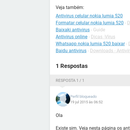
Veja também:
Antivirus celular nokia lumia 520
Formatar celular nokia lumia 520
-
D
Baixaki antivirus
- Guide
Antivirus online
-
Dicas -Vírus
Whatsapp nokia lumia 520 baixar
-
Baidu antivirus
-
Downloads - Antiví
1 Respostas
RESPOSTA 1 / 1
Perfil bloqueado
19 jul 2015 às 06:52
Ola
Existe sim. Veja nesta página os ant