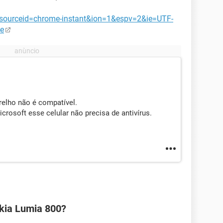
sourceid=chrome-instant&ion=1&espv=2&ie=UTF-
e
relho não é compatível.
osoft esse celular não precisa de antivírus.
kia Lumia 800?