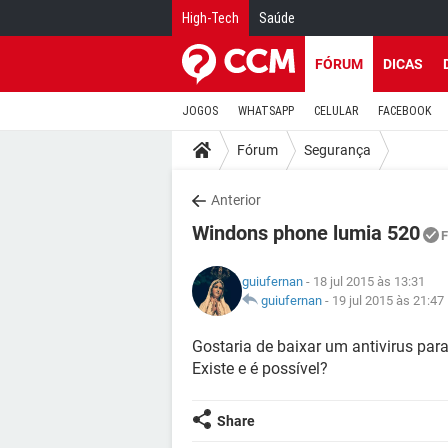
High-Tech
Saúde
FÓRUM
DICAS
JOGOS
WHATSAPP
CELULAR
FACEBOOK
Fórum
Segurança
Anterior
Windons phone lumia 520
F
guiufernan
- 18 jul 2015 às 13:31
guiufernan
-
19 jul 2015 às 21:47
Gostaria de baixar um antivirus pa
Existe e é possível?
Share