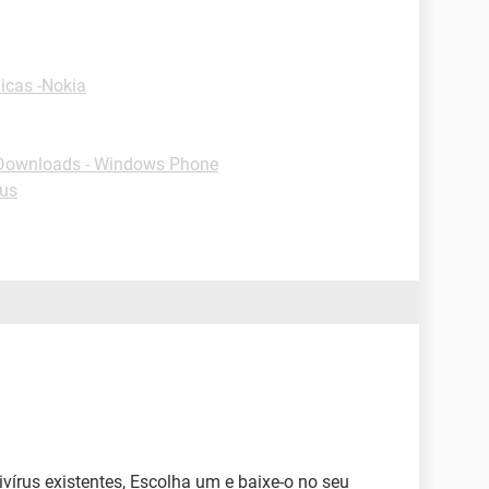
icas -Nokia
Downloads - Windows Phone
rus
ivírus existentes, Escolha um e baixe-o no seu