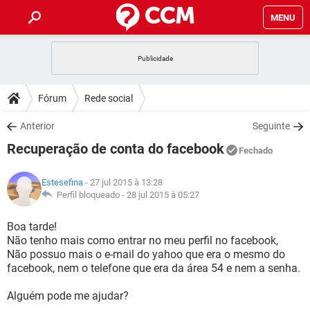
MENU
INÍCIO
JOGOS
WHATSAPP
DICAS
Fórum
Rede social
CELULAR
FACEBOOK
JOGOS
WHATSAPP
DOWNLOADS
Anterior
Seguinte
OUTLOOK
EXCEL
CELULAR
FACEBOOK
Recuperação de conta do facebook
INSTAGRAM
JOGOS
GMAIL
WHATSAPP
Fechado
FÓRUM
OUTLOOK
EXCEL
GUIA DE COMPRAS
CELULAR
FACEBOOK
Estesefina
- 27 jul 2015 à 13:28
INSTAGRAM
JOGOS
GMAIL
WHATSAPP
GLOSSÁRIO
Perfil bloqueado -
28 jul 2015 à 05:27
OUTLOOK
EXCEL
GUIA DE COMPRAS
CELULAR
FACEBOOK
INSTAGRAM
JOGOS
GMAIL
WHATSAPP
Boa tarde!
OUTLOOK
EXCEL
Não tenho mais como entrar no meu perfil no facebook,
GUIA DE COMPRAS
CELULAR
FACEBOOK
Não possuo mais o e-mail do yahoo que era o mesmo do
INSTAGRAM
GMAIL
facebook, nem o telefone que era da área 54 e nem a senha.
OUTLOOK
EXCEL
GUIA DE COMPRAS
INSTAGRAM
GMAIL
Alguém pode me ajudar?