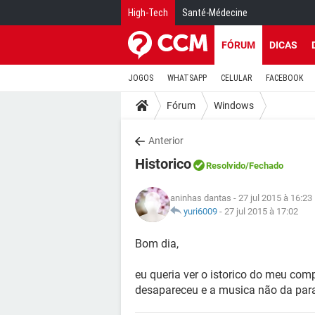
High-Tech
Santé-Médecine
FÓRUM
DICAS
JOGOS
WHATSAPP
CELULAR
FACEBOOK
Fórum
Windows
Anterior
Historico
Resolvido
/Fechado
aninhas dantas
- 27 jul 2015 à 16:23
yuri6009
-
27 jul 2015 à 17:02
Bom dia,
eu queria ver o istorico do meu co
desapareceu e a musica não da para