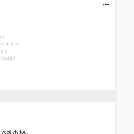
ome
essenger
ogle
 -Safari
 você visitou.