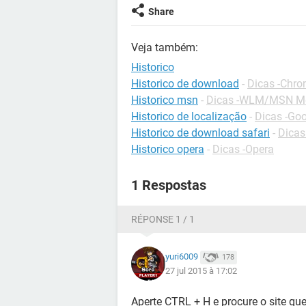
Share
Veja também:
Historico
Historico de download
-
Dicas -Chr
Historico msn
-
Dicas -WLM/MSN M
Historico de localização
-
Dicas -Go
Historico de download safari
-
Dicas
Historico opera
-
Dicas -Opera
1 Respostas
RÉPONSE 1 / 1
yuri6009
178
27 jul 2015 à 17:02
Aperte CTRL + H e procure o site que