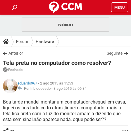
MENU
INÍCIO
JOGOS
WHATSAPP
DICAS
Fórum
Hardware
CELULAR
FACEBOOK
JOGOS
WHATSAPP
DOWNLOADS
Anterior
Seguinte
OUTLOOK
EXCEL
CELULAR
FACEBOOK
Tela preta no computador como resolver?
INSTAGRAM
JOGOS
GMAIL
WHATSAPP
FÓRUM
OUTLOOK
EXCEL
Fechado
GUIA DE COMPRAS
CELULAR
FACEBOOK
INSTAGRAM
JOGOS
GMAIL
WHATSAPP
GLOSSÁRIO
OUTLOOK
eduardo967
- 2 ago 2015 às 15:53
EXCEL
GUIA DE COMPRAS
CELULAR
FACEBOOK
Perfil bloqueado -
3 ago 2015 às 06:34
INSTAGRAM
JOGOS
GMAIL
WHATSAPP
OUTLOOK
EXCEL
Boa tarde mandei montar um computador,cheguei em casa,
GUIA DE COMPRAS
CELULAR
FACEBOOK
liguei os fios tudo certo atras ,liguei o computador mais a
INSTAGRAM
GMAIL
tela fica preta com a luz do monitor amarela dizendo que
OUTLOOK
EXCEL
GUIA DE COMPRAS
esta sem sinal,não aparece nada, oque pode ser??
INSTAGRAM
GMAIL