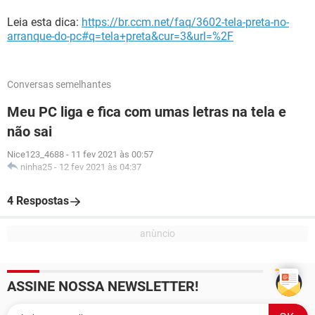
Leia esta dica:
https://br.ccm.net/faq/3602-tela-preta-no-
arranque-do-pc#q=tela+preta&cur=3&url=%2F
Conversas semelhantes
Meu PC liga e fica com umas letras na tela e
não sai
Nice123_4688
-
11 fev 2021 às 00:57
ninha25
-
12 fev 2021 às 04:37
4 Respostas
ASSINE NOSSA NEWSLETTER!