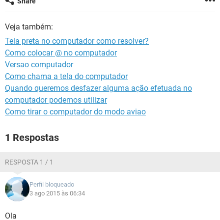
Share
GUIA DE COMPRAS
Veja também:
Tela preta no computador como resolver?
Como colocar @ no computador
Versao computador
Como chama a tela do computador
Quando queremos desfazer alguma ação efetuada no
computador podemos utilizar
Como tirar o computador do modo aviao
1 Respostas
RESPOSTA 1 / 1
Perfil bloqueado
3 ago 2015 às 06:34
Ola