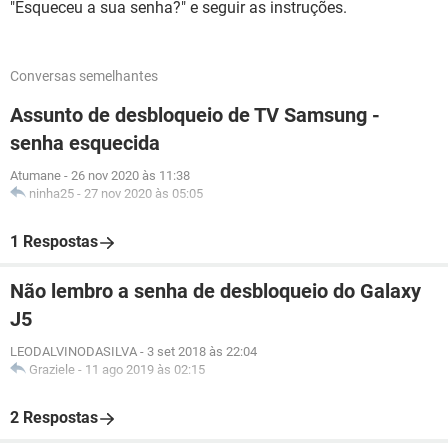
"Esqueceu a sua senha?" e seguir as instruções.
Conversas semelhantes
Assunto de desbloqueio de TV Samsung -
senha esquecida
Atumane
-
26 nov 2020 às 11:38
ninha25
-
27 nov 2020 às 05:05
1 Respostas
Não lembro a senha de desbloqueio do Galaxy
J5
LEODALVINODASILVA
-
3 set 2018 às 22:04
Graziele
-
11 ago 2019 às 02:15
2 Respostas