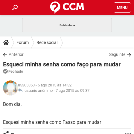
MENU
INÍCIO
JOGOS
WHATSAPP
DICAS
Fórum
Rede social
CELULAR
FACEBOOK
JOGOS
WHATSAPP
DOWNLOADS
Anterior
Seguinte
OUTLOOK
EXCEL
CELULAR
FACEBOOK
Esqueci minha senha como faço para mudar
INSTAGRAM
JOGOS
GMAIL
WHATSAPP
FÓRUM
OUTLOOK
EXCEL
Fechado
GUIA DE COMPRAS
CELULAR
FACEBOOK
INSTAGRAM
JOGOS
GMAIL
WHATSAPP
GLOSSÁRIO
OUTLOOK
85305353
- 6 ago 2015 às 14:32
EXCEL
GUIA DE COMPRAS
CELULAR
FACEBOOK
usuário anônimo -
7 ago 2015 às 09:37
INSTAGRAM
JOGOS
GMAIL
WHATSAPP
OUTLOOK
EXCEL
Bom dia,
GUIA DE COMPRAS
CELULAR
FACEBOOK
INSTAGRAM
GMAIL
OUTLOOK
EXCEL
GUIA DE COMPRAS
Esquesi minha senha como Fasso para mudar
INSTAGRAM
GMAIL