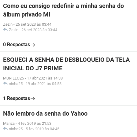
Como eu consigo redefinir a minha senha do
álbum privado MI
Zezin
-
26 set 2023 às 03:44
Zezin
-
26 set 2023 às 03:44
0 Respostas
ESQUECI A SENHA DE DESBLOQUEIO DA TELA
INICIAL DO J7 PRIME
MURILLO25
-
17 abr 2021 às 14:38
ninha25
-
19 abr 2021 às 04:58
1 Respostas
Não lembro da senha do Yahoo
Mariza
-
4 fev 2019 às 21:53
ninha25
-
5 fev 2019 às 04:45