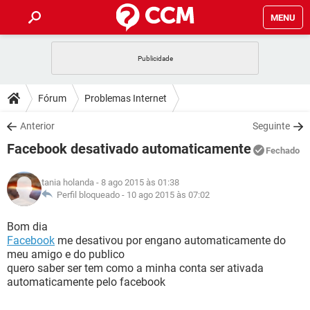
MENU
INÍCIO
JOGOS
WHATSAPP
DICAS
Fórum
Problemas Internet
CELULAR
FACEBOOK
JOGOS
WHATSAPP
DOWNLOADS
Anterior
Seguinte
OUTLOOK
EXCEL
CELULAR
FACEBOOK
Facebook desativado automaticamente
INSTAGRAM
JOGOS
GMAIL
WHATSAPP
Fechado
FÓRUM
OUTLOOK
EXCEL
GUIA DE COMPRAS
CELULAR
FACEBOOK
tania holanda
- 8 ago 2015 às 01:38
INSTAGRAM
JOGOS
GMAIL
WHATSAPP
GLOSSÁRIO
Perfil bloqueado -
10 ago 2015 às 07:02
OUTLOOK
EXCEL
GUIA DE COMPRAS
CELULAR
FACEBOOK
INSTAGRAM
JOGOS
GMAIL
WHATSAPP
Bom dia
OUTLOOK
EXCEL
Facebook
me desativou por engano automaticamente do
GUIA DE COMPRAS
CELULAR
FACEBOOK
meu amigo e do publico
INSTAGRAM
GMAIL
quero saber ser tem como a minha conta ser ativada
OUTLOOK
EXCEL
GUIA DE COMPRAS
automaticamente pelo facebook
INSTAGRAM
GMAIL