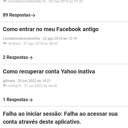
Eronildoeronildonildo76
-
25 mai 2019 às 01:30
89 Respostas
Como entrar no meu Facebook antigo
LenitaGonalvesleninha
-
23 ago 2018 às 12:19
Andreia
-
27 ago 2018 às 08:43
2 Respostas
Como recuperar conta Yahoo inativa
gilmara
-
20 jun 2022 às 14:21
ninha25
-
21 jun 2022 às 04:40
1 Respostas
Falha ao iniciar sessão: Falha ao acessar sua
conta através deste aplicativo.