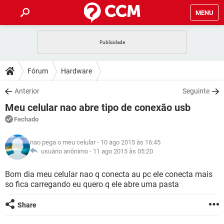
MENU
INÍCIO
JOGOS
WHATSAPP
DICAS
Fórum
Hardware
CELULAR
FACEBOOK
JOGOS
WHATSAPP
DOWNLOADS
Anterior
Seguinte
OUTLOOK
EXCEL
CELULAR
FACEBOOK
Meu celular nao abre tipo de conexão usb
INSTAGRAM
JOGOS
GMAIL
WHATSAPP
FÓRUM
OUTLOOK
EXCEL
Fechado
GUIA DE COMPRAS
CELULAR
FACEBOOK
INSTAGRAM
JOGOS
GMAIL
WHATSAPP
GLOSSÁRIO
OUTLOOK
nao pega o meu celular
- 10 ago 2015 às 16:45
EXCEL
GUIA DE COMPRAS
CELULAR
FACEBOOK
usuário anônimo -
11 ago 2015 às 05:20
INSTAGRAM
JOGOS
GMAIL
WHATSAPP
OUTLOOK
EXCEL
Bom dia meu celular nao q conecta au pc ele conecta mais
GUIA DE COMPRAS
CELULAR
FACEBOOK
so fica carregando eu quero q ele abre uma pasta
INSTAGRAM
GMAIL
OUTLOOK
EXCEL
GUIA DE COMPRAS
Share
INSTAGRAM
GMAIL