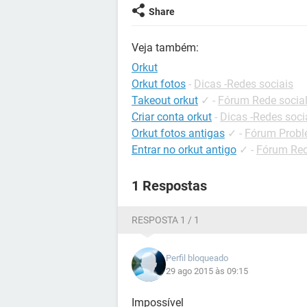
Share
Veja também:
Orkut
Orkut fotos
-
Dicas -Redes sociais
Takeout orkut
✓
-
Fórum Rede socia
Criar conta orkut
-
Dicas -Redes soci
Orkut fotos antigas
✓
-
Fórum Probl
Entrar no orkut antigo
✓
-
Fórum Red
1 Respostas
RESPOSTA 1 / 1
Perfil bloqueado
29 ago 2015 às 09:15
Impossível