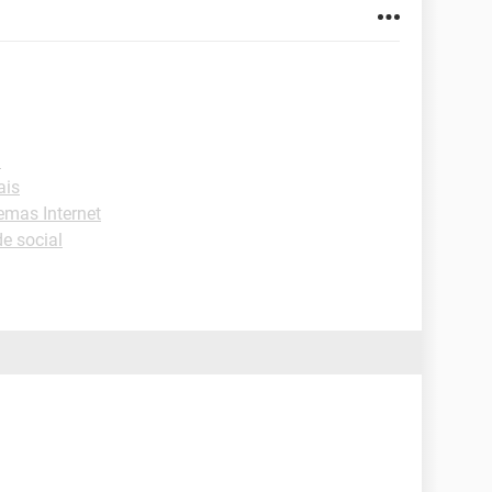
l
ais
emas Internet
e social