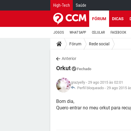
High-Tech
Saúde
FÓRUM
DICAS
JOGOS
WHATSAPP
CELULAR
FACEBOOK
Fórum
Rede social
Anterior
Orkut
Fechado
grazyelly
- 29 ago 2015 às 02:01
Perfil bloqueado -
29 ago 2015 à
Bom dia,
Quero entrar no meu orkut para rec