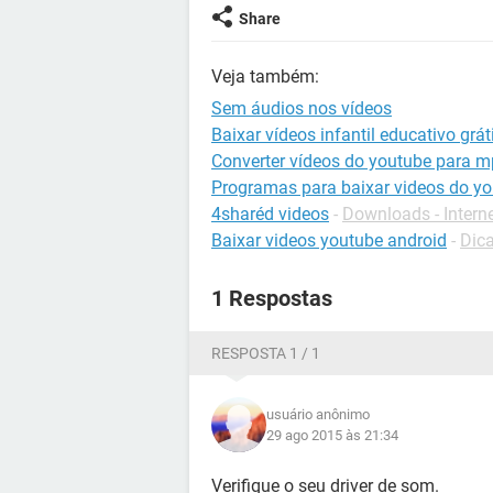
Share
Veja também:
Sem áudios nos vídeos
Baixar vídeos infantil educativo grát
Converter vídeos do youtube para 
Programas para baixar videos do y
4sharéd videos
-
Downloads - Intern
Baixar videos youtube android
-
Dica
1 Respostas
RESPOSTA 1 / 1
usuário anônimo
29 ago 2015 às 21:34
Verifique o seu driver de som.