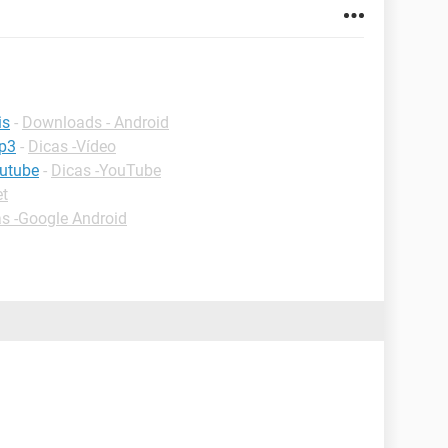
is
-
Downloads - Android
mp3
-
Dicas -Vídeo
outube
-
Dicas -YouTube
et
s -Google Android