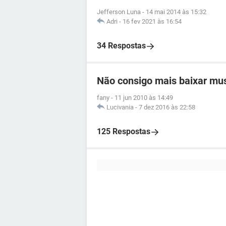
Jefferson Luna
-
14 mai 2014 às 15:32
Adri
-
16 fev 2021 às 16:54
34 Respostas
Não consigo mais baixar mu
fany
-
11 jun 2010 às 14:49
Lucivania
-
7 dez 2016 às 22:58
125 Respostas