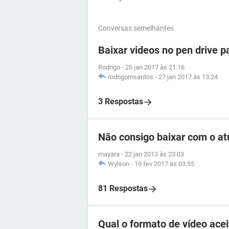
Conversas semelhantes
Baixar videos no pen drive p
Rodrigo
-
26 jan 2017 às 21:16
rodrigomsantos
-
27 jan 2017 às 13:24
3 Respostas
Não consigo baixar com o at
mayara
-
22 jan 2013 às 23:03
Wylson
-
19 fev 2017 às 03:55
81 Respostas
Qual o formato de vídeo ace