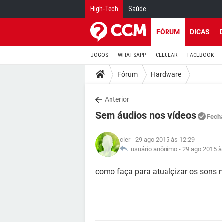
High-Tech
Saúde
FÓRUM
DICAS
JOGOS
WHATSAPP
CELULAR
FACEBOOK
Fórum
Hardware
Anterior
Sem áudios nos vídeos
Fech
cler
- 29 ago 2015 às 12:29
usuário anônimo -
29 ago 2015 à
como faça para atualçizar os sons 