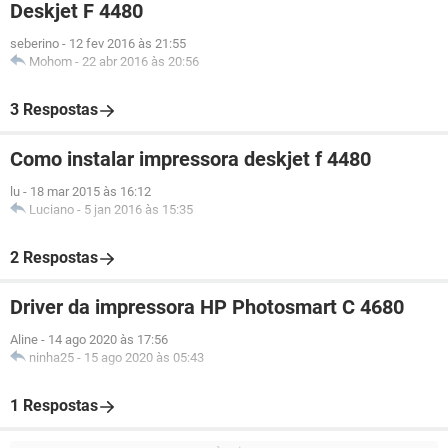
Deskjet F 4480
seberino
-
12 fev 2016 às 21:55
Mohom
-
22 abr 2016 às 20:56
3 Respostas
Como instalar impressora deskjet f 4480
lu
-
18 mar 2015 às 16:12
Luciano
-
5 jan 2016 às 15:35
2 Respostas
Driver da impressora HP Photosmart C 4680
Aline
-
14 ago 2020 às 17:56
ninha25
-
15 ago 2020 às 05:43
1 Respostas