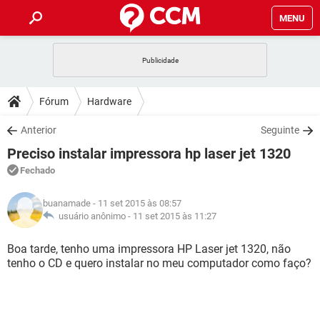
MENU
INÍCIO
JOGOS
WHATSAPP
DICAS
Fórum
Hardware
CELULAR
FACEBOOK
JOGOS
WHATSAPP
DOWNLOADS
Anterior
Seguinte
OUTLOOK
EXCEL
CELULAR
FACEBOOK
Preciso instalar impressora hp laser jet 1320
INSTAGRAM
JOGOS
GMAIL
WHATSAPP
FÓRUM
OUTLOOK
EXCEL
Fechado
GUIA DE COMPRAS
CELULAR
FACEBOOK
INSTAGRAM
JOGOS
GMAIL
WHATSAPP
GLOSSÁRIO
OUTLOOK
buanamade
- 11 set 2015 às 08:57
EXCEL
GUIA DE COMPRAS
CELULAR
FACEBOOK
usuário anônimo -
11 set 2015 às 11:27
INSTAGRAM
JOGOS
GMAIL
WHATSAPP
OUTLOOK
EXCEL
Boa tarde, tenho uma impressora HP Laser jet 1320, não
GUIA DE COMPRAS
CELULAR
FACEBOOK
tenho o CD e quero instalar no meu computador como faço?
INSTAGRAM
GMAIL
OUTLOOK
EXCEL
GUIA DE COMPRAS
INSTAGRAM
GMAIL