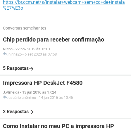
https://br.ccm.net/s/instalar+webcam+sem+cd+de+instala
%E7%E3o
Conversas semelhantes
Chip perdido para receber confirmação
Nilton
-
22 nov 2019 às 15:01
ninha25
-
6 set 2020 às 07:58
5 Respostas
Impressora HP DeskJet F4580
J.Almeida
-
13 jun 2016 às 17:24
usuário anônimo
-
14 jun 2016 às 10:46
2 Respostas
Como Instalar no meu PC a impressora HP