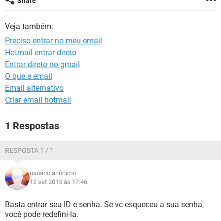
Share
GUIA DE COMPRAS
Veja também:
Preciso entrar no meu email
Hotmail entrar direto
Entrar direto no gmail
O que e email
Email alternativo
Criar email hotmail
1 Respostas
RESPOSTA 1 / 1
usuário anônimo
12 set 2015 às 17:46
Basta entrar seu ID e senha. Se vc esqueceu a sua senha,
você pode redefini-la.