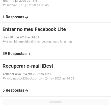
luna
-
17 jul 2020 às 15:41
ninha25
-
18 jul 2020 às 06:45
1 Respostas
Entrar no meu Facebook Lite
rita
-
30 mai 2018 às 14:31
Eronildoeronildonildo76
-
25 mai 2019 às 01:30
89 Respostas
Recuperar e-mail iBest
AdrianaPaiva
-
24 abr 2019 às 16:09
originado.x@ibest.com.br
-
24 fev 2021 às 14:53
5 Respostas