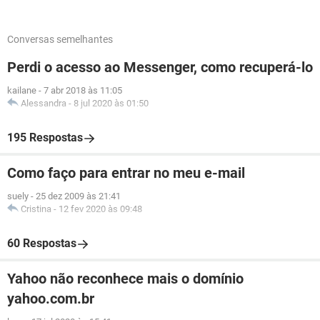
Conversas semelhantes
Perdi o acesso ao Messenger, como recuperá-lo
kailane
-
7 abr 2018 às 11:05
Alessandra
-
8 jul 2020 às 01:50
195 Respostas
Como faço para entrar no meu e-mail
suely
-
25 dez 2009 às 21:41
Cristina
-
12 fev 2020 às 09:48
60 Respostas
Yahoo não reconhece mais o domínio
yahoo.com.br