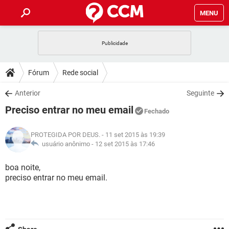
MENU
INÍCIO
JOGOS
WHATSAPP
DICAS
Fórum
Rede social
CELULAR
FACEBOOK
JOGOS
WHATSAPP
DOWNLOADS
Anterior
Seguinte
OUTLOOK
EXCEL
CELULAR
FACEBOOK
Preciso entrar no meu email
INSTAGRAM
JOGOS
GMAIL
WHATSAPP
Fechado
FÓRUM
OUTLOOK
EXCEL
GUIA DE COMPRAS
CELULAR
FACEBOOK
PROTEGIDA POR DEUS.
- 11 set 2015 às 19:39
INSTAGRAM
JOGOS
GMAIL
WHATSAPP
GLOSSÁRIO
usuário anônimo -
12 set 2015 às 17:46
OUTLOOK
EXCEL
GUIA DE COMPRAS
CELULAR
FACEBOOK
INSTAGRAM
JOGOS
GMAIL
WHATSAPP
boa noite,
OUTLOOK
EXCEL
preciso entrar no meu email.
GUIA DE COMPRAS
CELULAR
FACEBOOK
INSTAGRAM
GMAIL
OUTLOOK
EXCEL
GUIA DE COMPRAS
INSTAGRAM
GMAIL