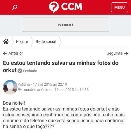
MENU
INÍCIO
JOGOS
WHATSAPP
DICAS
Fórum
Rede social
CELULAR
FACEBOOK
JOGOS
WHATSAPP
DOWNLOADS
Anterior
Seguinte
OUTLOOK
EXCEL
CELULAR
FACEBOOK
Eu estou tentando salvar as minhas fotos do
INSTAGRAM
JOGOS
GMAIL
WHATSAPP
FÓRUM
OUTLOOK
EXCEL
orkut
Fechado
GUIA DE COMPRAS
CELULAR
FACEBOOK
INSTAGRAM
JOGOS
GMAIL
WHATSAPP
GLOSSÁRIO
OUTLOOK
EXCEL
Poliana
- 17 set 2015 às 22:10
GUIA DE COMPRAS
CELULAR
FACEBOOK
usuário anônimo -
19 set 2015 às 14:33
INSTAGRAM
JOGOS
GMAIL
WHATSAPP
OUTLOOK
EXCEL
Boa noite!!
GUIA DE COMPRAS
CELULAR
FACEBOOK
INSTAGRAM
GMAIL
Eu estou tentando salvar as minhas fotos do orkut e não
OUTLOOK
EXCEL
estou conseguindo confirmar há conta pós não tenho mais
GUIA DE COMPRAS
o número do telefone que está sendo usado para confirmar
INSTAGRAM
GMAIL
há senha o que faço????