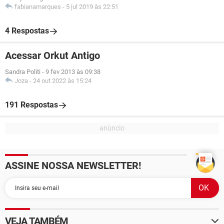
fabianamarques
-
5 jul 2019 às 22:51
4 Respostas
Acessar Orkut Antigo
Sandra Politi
-
9 fev 2013 às 09:38
Joza
-
24 out 2022 às 15:24
191 Respostas
ASSINE NOSSA NEWSLETTER!
VEJA TAMBÉM