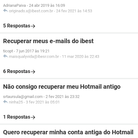
AdrianaPaiva
-
24 abr 2019 às 16:09
originado.x@ibest.com.br
-
24 fev 2021 às 14:53
5 Respostas
Recuperar meus e-mails do ibest
ticopt
-
7 jun 2017 às 19:21
maisqualyvida@ibesr.com.br
-
11 mar 2020 às 22:43
6 Respostas
Não consigo recuperar meu Hotmail antigo
srtaursula@gmail.com
-
2 fev 2021 às 23:32
ninha25
-
3 fev 2021 às 05:01
1 Respostas
Quero recuperar minha conta antiga do Hotmail