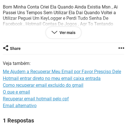
GUIA DE COMPRAS
Bom Minha Conta Criei Ela Quando Ainda Existia Msn , Ai
Passei Uns Tempos Sem Utilizar Ela Dai Quando Voltei a
Utilizar Peguei Um KeyLogger e Perdi Tudo Senha De
Facebook , Hotmail Contas De Jogos , Agr To Tentando
Reculperar e Nao Conssigo Me Ajudem Por Favor , Posso
Ver mais
Fornecer Meu Documento Com Foto e Alguns Dados De
Quando Criei , Para Provar Que é Minha Conta , Me Ajudem
Ai Por Favor Espero a Resposta
Share
Veja também:
Me Ajudem a Recuperar Meu Email por Favor Presçiso Dele
Hotmail entrar direto no meu email caixa entrada
Como recuperar email excluido do gmail
O que e email
Recuperar email hotmail pelo cpf
Email alternativo
1 Respostas