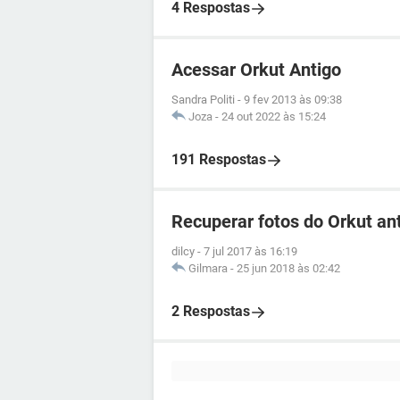
4 Respostas
Acessar Orkut Antigo
Sandra Politi
-
9 fev 2013 às 09:38
Joza
-
24 out 2022 às 15:24
191 Respostas
Recuperar fotos do Orkut an
dilcy
-
7 jul 2017 às 16:19
Gilmara
-
25 jun 2018 às 02:42
2 Respostas