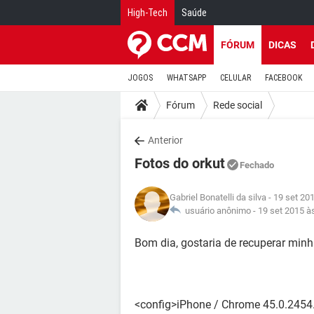
High-Tech
Saúde
FÓRUM
DICAS
JOGOS
WHATSAPP
CELULAR
FACEBOOK
Fórum
Rede social
Anterior
Fotos do orkut
Fechado
Gabriel Bonatelli da silva
- 19 set 20
usuário anônimo -
19 set 2015 à
Bom dia, gostaria de recuperar minh
<config>iPhone / Chrome 45.0.2454