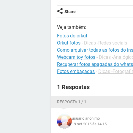
Share
Veja também:
Fotos do orkut
Orkut fotos
-
Dicas -Redes sociais
Como arquivar todas as fotos do in
Webcam toy fotos
-
Dicas -Analógico
Recuperar fotos apagadas do what
Fotos embaçadas
-
Dicas -Fotografi
1 Respostas
RESPOSTA 1 / 1
usuário anônimo
19 set 2015 às 14:15