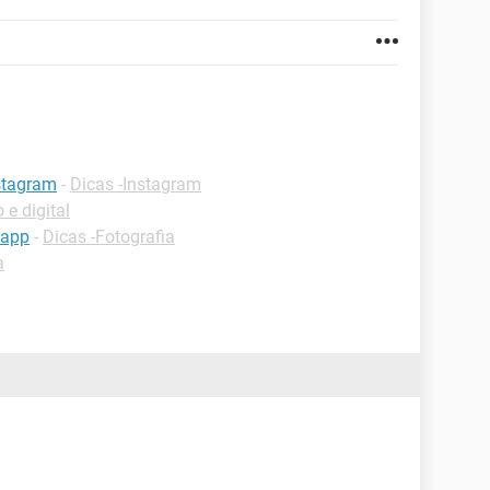
stagram
-
Dicas -Instagram
 e digital
sapp
-
Dicas -Fotografia
a