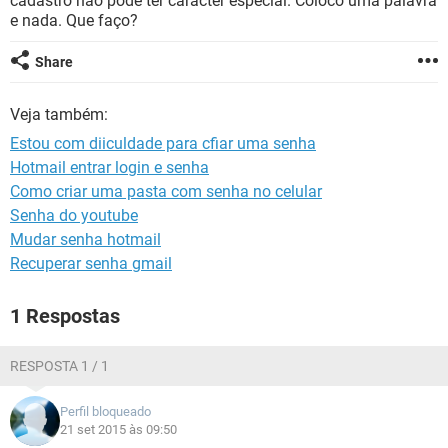
cadastro não pode ter carácter especial. Coloco uma palavra
GUIA DE COMPRAS
e nada. Que faço?
Share
Veja também:
Estou com diiculdade para cfiar uma senha
Hotmail entrar login e senha
Como criar uma pasta com senha no celular
Senha do youtube
Mudar senha hotmail
Recuperar senha gmail
1 Respostas
RESPOSTA 1 / 1
Perfil bloqueado
21 set 2015 às 09:50