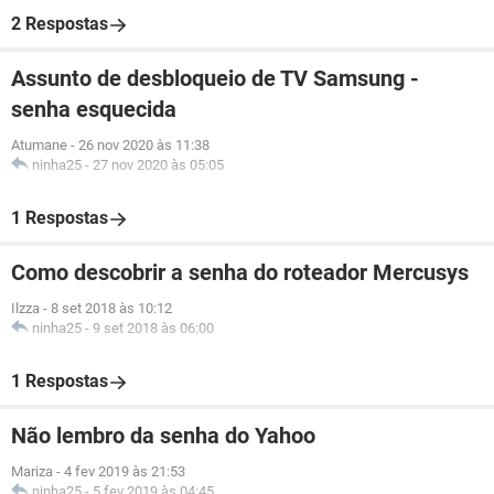
2 Respostas
Assunto de desbloqueio de TV Samsung -
senha esquecida
Atumane
-
26 nov 2020 às 11:38
ninha25
-
27 nov 2020 às 05:05
1 Respostas
Como descobrir a senha do roteador Mercusys
Ilzza
-
8 set 2018 às 10:12
ninha25
-
9 set 2018 às 06:00
1 Respostas
Não lembro da senha do Yahoo
Mariza
-
4 fev 2019 às 21:53
ninha25
-
5 fev 2019 às 04:45