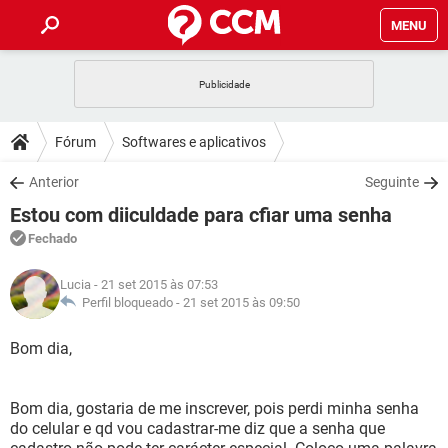
MENU
INÍCIO
JOGOS
WHATSAPP
DICAS
Fórum
Softwares e aplicativos
CELULAR
FACEBOOK
JOGOS
WHATSAPP
DOWNLOADS
Anterior
Seguinte
OUTLOOK
EXCEL
CELULAR
FACEBOOK
Estou com diiculdade para cfiar uma senha
INSTAGRAM
JOGOS
GMAIL
WHATSAPP
FÓRUM
OUTLOOK
EXCEL
Fechado
GUIA DE COMPRAS
CELULAR
FACEBOOK
INSTAGRAM
JOGOS
GMAIL
WHATSAPP
GLOSSÁRIO
OUTLOOK
Lucia
- 21 set 2015 às 07:53
EXCEL
GUIA DE COMPRAS
CELULAR
FACEBOOK
Perfil bloqueado -
21 set 2015 às 09:50
INSTAGRAM
JOGOS
GMAIL
WHATSAPP
OUTLOOK
EXCEL
Bom dia,
GUIA DE COMPRAS
CELULAR
FACEBOOK
INSTAGRAM
GMAIL
OUTLOOK
EXCEL
GUIA DE COMPRAS
Bom dia, gostaria de me inscrever, pois perdi minha senha
INSTAGRAM
GMAIL
do celular e qd vou cadastrar-me diz que a senha que