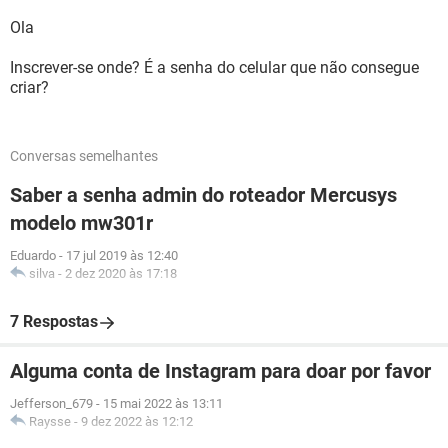
Ola
Inscrever-se onde? É a senha do celular que não consegue
criar?
Conversas semelhantes
Saber a senha admin do roteador Mercusys
modelo mw301r
Eduardo
-
17 jul 2019 às 12:40
silva
-
2 dez 2020 às 17:18
7 Respostas
Alguma conta de Instagram para doar por favor
Jefferson_679
-
15 mai 2022 às 13:11
Raysse
-
9 dez 2022 às 12:12