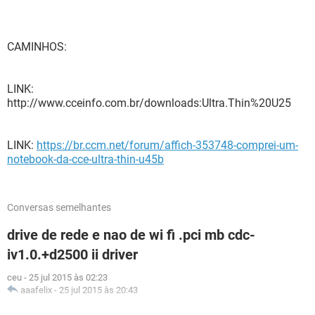
CAMINHOS:
LINK:
http://www.cceinfo.com.br/downloads:Ultra.Thin%20U25
LINK:
https://br.ccm.net/forum/affich-353748-comprei-um-
notebook-da-cce-ultra-thin-u45b
Conversas semelhantes
drive de rede e nao de wi fi .pci mb cdc-
iv1.0.+d2500 ii driver
ceu
-
25 jul 2015 às 02:23
aaafelix
-
25 jul 2015 às 20:43