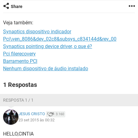
GUIA DE COMPRAS
Share
Veja também:
Synaptics dispositivo indicador
Pci\ven_8086&dev_02c8&subsys_c834144d&rev_00
Synaptics pointing device driver, o que é?
Pci filerecovery
Barramento PCI
Nenhum dispositivo de áudio instalado
1 Respostas
RESPOSTA 1 / 1
JESUS CRISTO
3.160
23 set 2015 às 00:32
HELLO,CINTIA