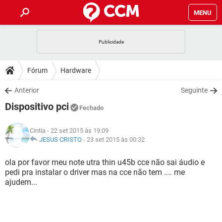
MENU
INÍCIO
JOGOS
WHATSAPP
DICAS
Fórum
Hardware
CELULAR
FACEBOOK
JOGOS
WHATSAPP
DOWNLOADS
Anterior
Seguinte
OUTLOOK
EXCEL
CELULAR
FACEBOOK
Dispositivo pci
INSTAGRAM
JOGOS
GMAIL
WHATSAPP
Fechado
FÓRUM
OUTLOOK
EXCEL
GUIA DE COMPRAS
CELULAR
FACEBOOK
Cintia
- 22 set 2015 às 19:09
INSTAGRAM
JOGOS
GMAIL
WHATSAPP
GLOSSÁRIO
JESUS CRISTO
-
23 set 2015 às 00:32
OUTLOOK
EXCEL
GUIA DE COMPRAS
CELULAR
FACEBOOK
INSTAGRAM
JOGOS
GMAIL
WHATSAPP
ola por favor meu note utra thin u45b cce não sai áudio e
OUTLOOK
EXCEL
pedi pra instalar o driver mas na cce não tem .... me
GUIA DE COMPRAS
CELULAR
FACEBOOK
ajudem...
INSTAGRAM
GMAIL
OUTLOOK
EXCEL
GUIA DE COMPRAS
INSTAGRAM
GMAIL