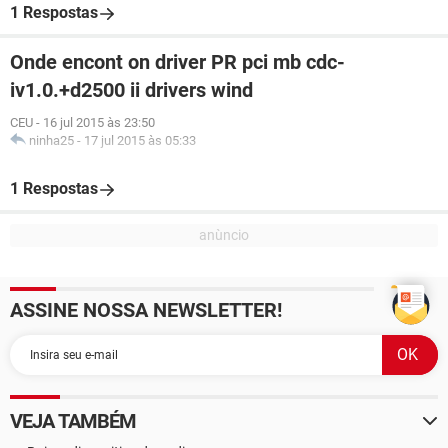
1 Respostas
Onde encont on driver PR pci mb cdc-
iv1.0.+d2500 ii drivers wind
CEU
-
16 jul 2015 às 23:50
ninha25
-
17 jul 2015 às 05:33
1 Respostas
ASSINE NOSSA NEWSLETTER!
VEJA TAMBÉM