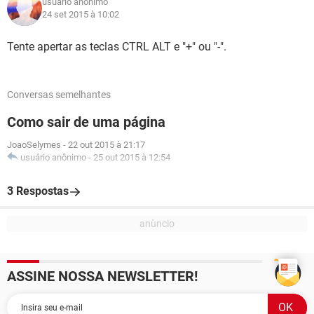
usuário anônimo
24 set 2015 à 10:02
Tente apertar as teclas CTRL ALT e "+" ou "-".
Conversas semelhantes
Como sair de uma página
JoaoSelymes
-
22 out 2015 à 21:17
usuário anônimo
-
25 out 2015 à 12:54
3 Respostas
ASSINE NOSSA NEWSLETTER!