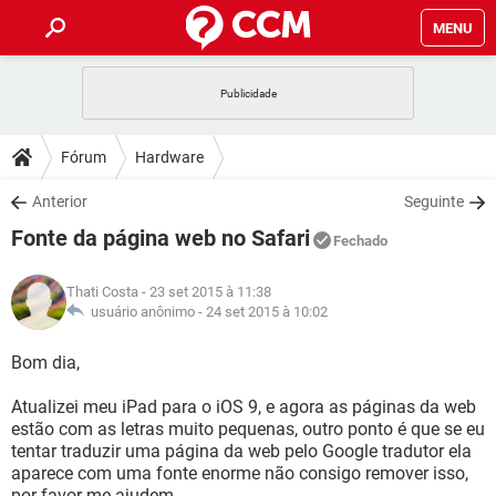
MENU
INÍCIO
JOGOS
WHATSAPP
DICAS
Fórum
Hardware
CELULAR
FACEBOOK
JOGOS
WHATSAPP
DOWNLOADS
Anterior
Seguinte
OUTLOOK
EXCEL
CELULAR
FACEBOOK
Fonte da página web no Safari
INSTAGRAM
JOGOS
GMAIL
WHATSAPP
Fechado
FÓRUM
OUTLOOK
EXCEL
GUIA DE COMPRAS
CELULAR
FACEBOOK
Thati Costa
- 23 set 2015 à 11:38
INSTAGRAM
JOGOS
GMAIL
WHATSAPP
GLOSSÁRIO
usuário anônimo -
24 set 2015 à 10:02
OUTLOOK
EXCEL
GUIA DE COMPRAS
CELULAR
FACEBOOK
INSTAGRAM
JOGOS
GMAIL
WHATSAPP
Bom dia,
OUTLOOK
EXCEL
GUIA DE COMPRAS
CELULAR
FACEBOOK
Atualizei meu iPad para o iOS 9, e agora as páginas da web
INSTAGRAM
GMAIL
estão com as letras muito pequenas, outro ponto é que se eu
OUTLOOK
EXCEL
GUIA DE COMPRAS
tentar traduzir uma página da web pelo Google tradutor ela
INSTAGRAM
GMAIL
aparece com uma fonte enorme não consigo remover isso,
por favor me ajudem