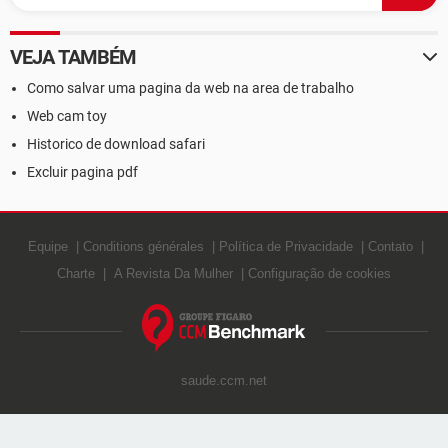
VEJA TAMBÉM
Como salvar uma pagina da web na area de trabalho
Web cam toy
Historico de download safari
Excluir pagina pdf
Equipe
Conditions générales
Política de Privacidade
Contato
Charte
A Revista Da Mulher
Configuração de cookies
saude.ccm.net