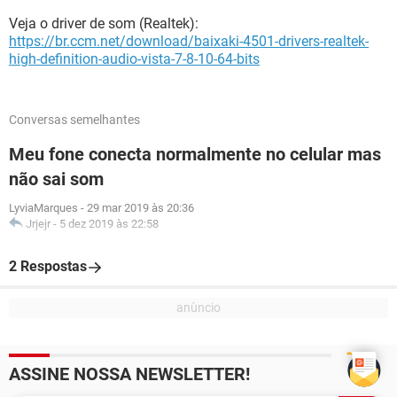
Veja o driver de som (Realtek):
https://br.ccm.net/download/baixaki-4501-drivers-realtek-
high-definition-audio-vista-7-8-10-64-bits
Conversas semelhantes
Meu fone conecta normalmente no celular mas
não sai som
LyviaMarques
-
29 mar 2019 às 20:36
Jrjejr
-
5 dez 2019 às 22:58
2 Respostas
ASSINE NOSSA NEWSLETTER!