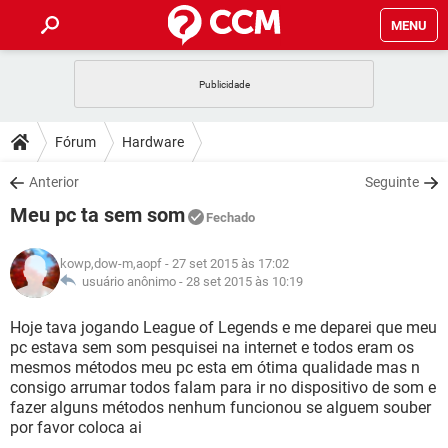
MENU
INÍCIO
JOGOS
WHATSAPP
DICAS
Fórum
Hardware
CELULAR
FACEBOOK
JOGOS
WHATSAPP
DOWNLOADS
Anterior
Seguinte
OUTLOOK
EXCEL
CELULAR
FACEBOOK
Meu pc ta sem som
INSTAGRAM
JOGOS
GMAIL
WHATSAPP
Fechado
FÓRUM
OUTLOOK
EXCEL
GUIA DE COMPRAS
CELULAR
FACEBOOK
kowp,dow-m,aopf
- 27 set 2015 às 17:02
INSTAGRAM
JOGOS
GMAIL
WHATSAPP
GLOSSÁRIO
usuário anônimo -
28 set 2015 às 10:19
OUTLOOK
EXCEL
GUIA DE COMPRAS
CELULAR
FACEBOOK
INSTAGRAM
JOGOS
GMAIL
WHATSAPP
Hoje tava jogando League of Legends e me deparei que meu
OUTLOOK
EXCEL
pc estava sem som pesquisei na internet e todos eram os
GUIA DE COMPRAS
CELULAR
FACEBOOK
mesmos métodos meu pc esta em ótima qualidade mas n
INSTAGRAM
GMAIL
consigo arrumar todos falam para ir no dispositivo de som e
OUTLOOK
EXCEL
GUIA DE COMPRAS
fazer alguns métodos nenhum funcionou se alguem souber
INSTAGRAM
GMAIL
por favor coloca ai