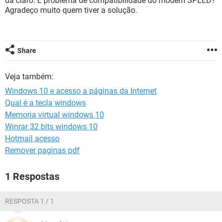
da claro. É problema de compatibilidade do modem SPEED?
GUIA DE COMPRAS
Agradeço muito quem tiver a solução.
Share
Veja também:
Windows 10 e acesso a páginas da Internet
Qual é a tecla windows
Memoria virtual windows 10
Winrar 32 bits windows 10
Hotmail acesso
Remover paginas pdf
1 Respostas
RESPOSTA 1 / 1