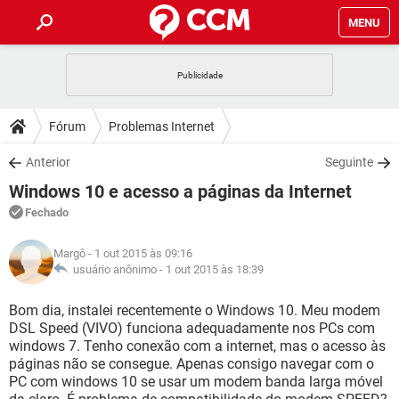
MENU
INÍCIO
JOGOS
WHATSAPP
DICAS
Fórum
Problemas Internet
CELULAR
FACEBOOK
JOGOS
WHATSAPP
DOWNLOADS
Anterior
Seguinte
OUTLOOK
EXCEL
CELULAR
FACEBOOK
Windows 10 e acesso a páginas da Internet
INSTAGRAM
JOGOS
GMAIL
WHATSAPP
FÓRUM
OUTLOOK
EXCEL
Fechado
GUIA DE COMPRAS
CELULAR
FACEBOOK
INSTAGRAM
JOGOS
GMAIL
WHATSAPP
GLOSSÁRIO
OUTLOOK
Margô
- 1 out 2015 às 09:16
EXCEL
GUIA DE COMPRAS
CELULAR
FACEBOOK
usuário anônimo -
1 out 2015 às 18:39
INSTAGRAM
JOGOS
GMAIL
WHATSAPP
OUTLOOK
EXCEL
Bom dia, instalei recentemente o Windows 10. Meu modem
GUIA DE COMPRAS
CELULAR
FACEBOOK
DSL Speed (VIVO) funciona adequadamente nos PCs com
INSTAGRAM
GMAIL
windows 7. Tenho conexão com a internet, mas o acesso às
OUTLOOK
EXCEL
GUIA DE COMPRAS
páginas não se consegue. Apenas consigo navegar com o
INSTAGRAM
GMAIL
PC com windows 10 se usar um modem banda larga móvel