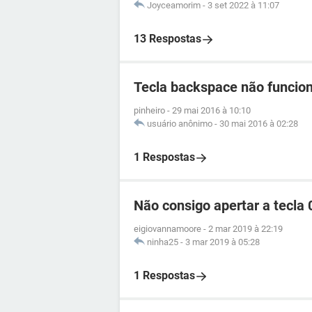
Joyceamorim
-
3 set 2022 à 11:07
13 Respostas
Tecla backspace não funcio
pinheiro
-
29 mai 2016 à 10:10
usuário anônimo
-
30 mai 2016 à 02:28
1 Respostas
Não consigo apertar a tecla 
eigiovannamoore
-
2 mar 2019 à 22:19
ninha25
-
3 mar 2019 à 05:28
1 Respostas