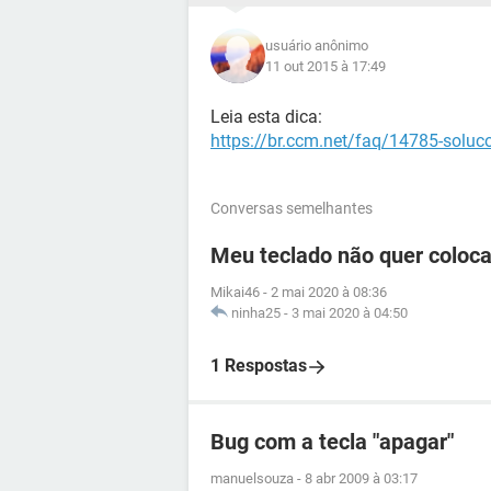
usuário anônimo
11 out 2015 à 17:49
Leia esta dica:
https://br.ccm.net/faq/14785-soluc
Conversas semelhantes
Meu teclado não quer coloca
Mikai46
-
2 mai 2020 à 08:36
ninha25
-
3 mai 2020 à 04:50
1 Respostas
Bug com a tecla "apagar"
manuelsouza
-
8 abr 2009 à 03:17