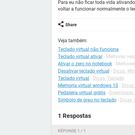
Para eu não ficar toda vida ativand
voltar a funcionar normalmente o te
Share
Veja também:
Teclado virtual não funciona
Teclado virtual ativar
- Melhores res
Ativar o zero no notebook
- Melhore
Desativar teclado virtual
-
Dicas -Wi
Teclado virtual
-
Dicas -Teclado
Memoria virtual windows 10
-
Dicas
Pedaleira virtual grátis
-
Downloads 
Símbolo de grau no teclado
-
Dicas -
1 Respostas
RÉPONSE 1 / 1