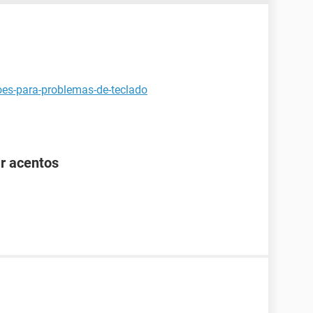
oes-para-problemas-de-teclado
r acentos