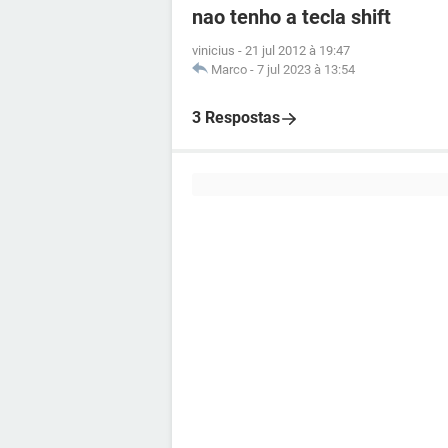
nao tenho a tecla shift
vinicius
-
21 jul 2012 à 19:47
Marco
-
7 jul 2023 à 13:54
3 Respostas