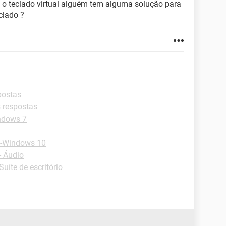
o o teclado virtual alguém tem alguma solução para
clado ?
postas
s respostas
ndows 7
 -Windows 10
- Áudio
Suíte de escritório