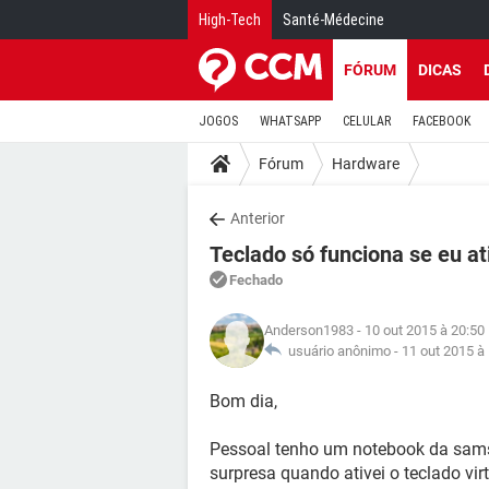
High-Tech
Santé-Médecine
FÓRUM
DICAS
JOGOS
WHATSAPP
CELULAR
FACEBOOK
Fórum
Hardware
Anterior
Teclado só funciona se eu at
Fechado
Anderson1983
- 10 out 2015 à 20:50
usuário anônimo -
11 out 2015 à
Bom dia,
Pessoal tenho um notebook da sams
surpresa quando ativei o teclado vir