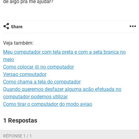
de algo pra me ajudar?
GUIA DE COMPRAS
Share
Veja também:
Meu computador com tela preta e com a seta branca no
meio
Como colocar @ no computador
Versao computador
Como chama a tela do computador
Quando queremos desfazer alguma ação efetuada no
computador podemos utilizar
Como tirar o computador do modo aviao
1 Respostas
RÉPONSE 1 / 1