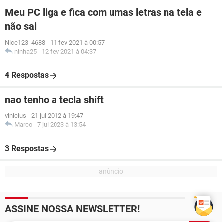
Meu PC liga e fica com umas letras na tela e
não sai
Nice123_4688
-
11 fev 2021 à 00:57
ninha25
-
12 fev 2021 à 04:37
4 Respostas
nao tenho a tecla shift
vinicius
-
21 jul 2012 à 19:47
Marco
-
7 jul 2023 à 13:54
3 Respostas
ASSINE NOSSA NEWSLETTER!