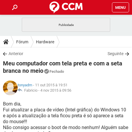
MENU
INÍCIO
JOGOS
WHATSAPP
DICAS
Fórum
Hardware
CELULAR
FACEBOOK
JOGOS
WHATSAPP
DOWNLOADS
Anterior
Seguinte
OUTLOOK
EXCEL
CELULAR
FACEBOOK
Meu computador com tela preta e com a seta
INSTAGRAM
JOGOS
GMAIL
WHATSAPP
FÓRUM
OUTLOOK
EXCEL
branca no meio
Fechado
GUIA DE COMPRAS
CELULAR
FACEBOOK
INSTAGRAM
JOGOS
GMAIL
WHATSAPP
GLOSSÁRIO
OUTLOOK
EXCEL
tonyadm
- 11 out 2015 à 19:51
GUIA DE COMPRAS
CELULAR
FACEBOOK
Fabricio -
4 nov 2015 à 09:56
INSTAGRAM
JOGOS
GMAIL
WHATSAPP
OUTLOOK
EXCEL
Bom dia,
GUIA DE COMPRAS
CELULAR
FACEBOOK
INSTAGRAM
GMAIL
Fui atualizar a placa de vídeo (Intel gráfica) do Windows 10
OUTLOOK
EXCEL
e após a atualização a tela ficou preta é só aparece a seta
GUIA DE COMPRAS
do mouse!!!
INSTAGRAM
GMAIL
Não consigo acessar o boot de modo nenhum! Alguém sabe