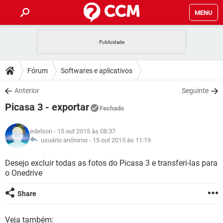
MENU
INÍCIO
JOGOS
WHATSAPP
DICAS
Fórum
Softwares e aplicativos
CELULAR
FACEBOOK
JOGOS
WHATSAPP
DOWNLOADS
Anterior
Seguinte
OUTLOOK
EXCEL
CELULAR
FACEBOOK
Picasa 3 - exportar
INSTAGRAM
JOGOS
GMAIL
WHATSAPP
Fechado
FÓRUM
OUTLOOK
EXCEL
GUIA DE COMPRAS
CELULAR
FACEBOOK
edelson
- 15 out 2015 às 08:37
INSTAGRAM
JOGOS
GMAIL
WHATSAPP
GLOSSÁRIO
usuário anônimo -
15 out 2015 às 11:19
OUTLOOK
EXCEL
GUIA DE COMPRAS
CELULAR
FACEBOOK
INSTAGRAM
JOGOS
GMAIL
WHATSAPP
Desejo excluir todas as fotos do Picasa 3 e transferi-las para
OUTLOOK
EXCEL
o Onedrive
GUIA DE COMPRAS
CELULAR
FACEBOOK
INSTAGRAM
GMAIL
OUTLOOK
EXCEL
Share
GUIA DE COMPRAS
INSTAGRAM
GMAIL
Veja também: