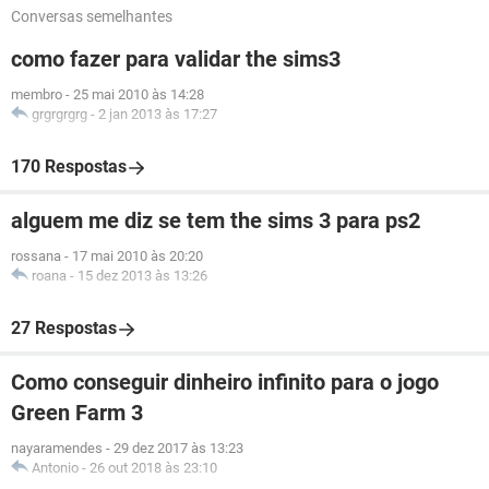
Conversas semelhantes
como fazer para validar the sims3
membro
-
25 mai 2010 às 14:28
grgrgrgrg
-
2 jan 2013 às 17:27
170 Respostas
alguem me diz se tem the sims 3 para ps2
rossana
-
17 mai 2010 às 20:20
roana
-
15 dez 2013 às 13:26
27 Respostas
Como conseguir dinheiro infinito para o jogo
Green Farm 3
nayaramendes
-
29 dez 2017 às 13:23
Antonio
-
26 out 2018 às 23:10