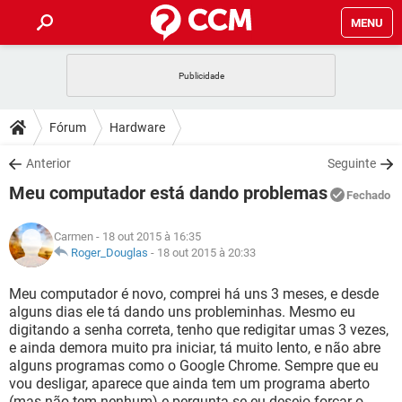
MENU
INÍCIO
JOGOS
WHATSAPP
DICAS
Fórum
Hardware
CELULAR
FACEBOOK
JOGOS
WHATSAPP
DOWNLOADS
Anterior
Seguinte
OUTLOOK
EXCEL
CELULAR
FACEBOOK
Meu computador está dando problemas
INSTAGRAM
JOGOS
GMAIL
WHATSAPP
Fechado
FÓRUM
OUTLOOK
EXCEL
GUIA DE COMPRAS
CELULAR
FACEBOOK
Carmen
- 18 out 2015 à 16:35
INSTAGRAM
JOGOS
GMAIL
WHATSAPP
GLOSSÁRIO
Roger_Douglas
-
18 out 2015 à 20:33
OUTLOOK
EXCEL
GUIA DE COMPRAS
CELULAR
FACEBOOK
INSTAGRAM
JOGOS
GMAIL
WHATSAPP
Meu computador é novo, comprei há uns 3 meses, e desde
OUTLOOK
EXCEL
alguns dias ele tá dando uns probleminhas. Mesmo eu
GUIA DE COMPRAS
CELULAR
FACEBOOK
digitando a senha correta, tenho que redigitar umas 3 vezes,
INSTAGRAM
GMAIL
e ainda demora muito pra iniciar, tá muito lento, e não abre
OUTLOOK
EXCEL
GUIA DE COMPRAS
alguns programas como o Google Chrome. Sempre que eu
INSTAGRAM
GMAIL
vou desligar, aparece que ainda tem um programa aberto
(mas não tem nenhum) e pergunta se eu desejo forçar o