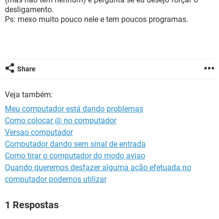
GUIA DE COMPRAS
desligamento.
Ps: mexo muito pouco nele e tem poucos programas.
Share
Veja também:
Meu computador está dando problemas
Como colocar @ no computador
Versao computador
Computador dando sem sinal de entrada
Como tirar o computador do modo aviao
Quando queremos desfazer alguma ação efetuada no
computador podemos utilizar
1 Respostas