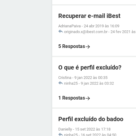
Recuperar e-mail iBest
AdrianaPaiva
-
24 abr 2019 às 16:09
originado.x@ibest.com.br
-
24 fev 2021 às
5 Respostas
O que é perfil excluído?
Cristina
-
9 jan 2022 às 00:35
ninha25
-
9 jan 2022 às 03:32
1 Respostas
Perfil excluído do badoo
Danielly
-
15 set 2022 às 17:18
ninha25
-
16 set 2022 às 04:50