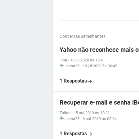
Conversas semelhantes
Yahoo não reconhece mais o
luna
-
17 jul 2020 às 15:41
ninha25
-
18 jul 2020 às 06:45
1 Respostas
Recuperar e-mail e senha iB
Tatiane
-
5 out 2019 às 10:31
ninha25
-
6 out 2019 às 03:34
1 Respostas