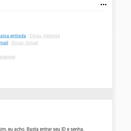
caixa entrada
-
Dicas -Hotmail
mail
-
Dicas -Gmail
ssenger
im, eu acho. Basta entrar seu ID e senha.