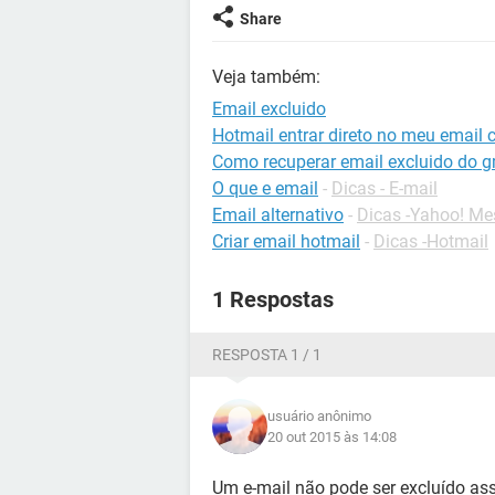
Share
Veja também:
Email excluido
Hotmail entrar direto no meu email 
Como recuperar email excluido do g
O que e email
-
Dicas - E-mail
Email alternativo
-
Dicas -Yahoo! Me
Criar email hotmail
-
Dicas -Hotmail
1 Respostas
RESPOSTA 1 / 1
usuário anônimo
20 out 2015 às 14:08
Um e-mail não pode ser excluído ass