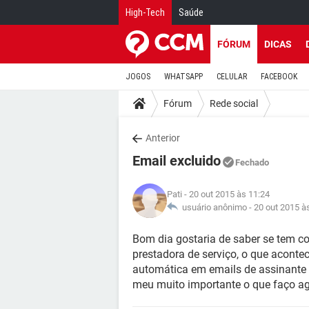
High-Tech
Saúde
FÓRUM
DICAS
JOGOS
WHATSAPP
CELULAR
FACEBOOK
Fórum
Rede social
Anterior
Email excluido
Fechado
Pati
- 20 out 2015 às 11:24
usuário anônimo -
20 out 2015 à
Bom dia gostaria de saber se tem co
prestadora de serviço, o que aconte
automática em emails de assinante
meu muito importante o que faço ag