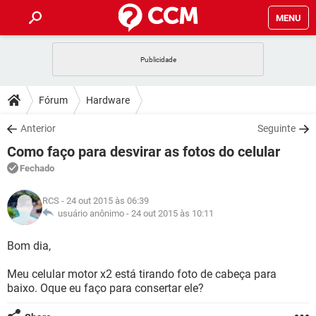
MENU
INÍCIO
JOGOS
WHATSAPP
DICAS
Fórum
Hardware
CELULAR
FACEBOOK
JOGOS
WHATSAPP
DOWNLOADS
Anterior
Seguinte
OUTLOOK
EXCEL
CELULAR
FACEBOOK
Como faço para desvirar as fotos do celular
INSTAGRAM
JOGOS
GMAIL
WHATSAPP
FÓRUM
OUTLOOK
EXCEL
Fechado
GUIA DE COMPRAS
CELULAR
FACEBOOK
INSTAGRAM
JOGOS
GMAIL
WHATSAPP
GLOSSÁRIO
OUTLOOK
RCS
- 24 out 2015 às 06:39
EXCEL
GUIA DE COMPRAS
CELULAR
FACEBOOK
usuário anônimo -
24 out 2015 às 10:11
INSTAGRAM
JOGOS
GMAIL
WHATSAPP
OUTLOOK
EXCEL
Bom dia,
GUIA DE COMPRAS
CELULAR
FACEBOOK
INSTAGRAM
GMAIL
Meu celular motor x2 está tirando foto de cabeça para
OUTLOOK
EXCEL
GUIA DE COMPRAS
baixo. Oque eu faço para consertar ele?
INSTAGRAM
GMAIL