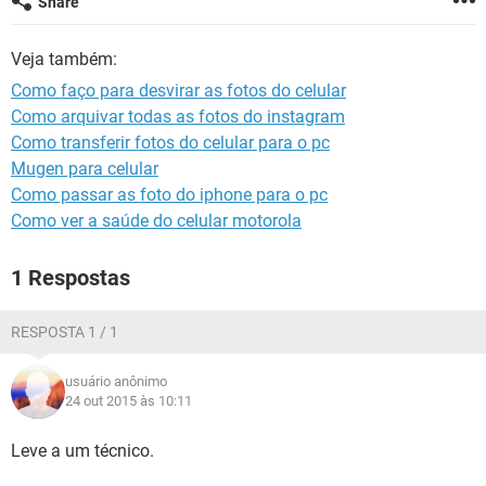
Share
GUIA DE COMPRAS
Veja também:
Como faço para desvirar as fotos do celular
Como arquivar todas as fotos do instagram
Como transferir fotos do celular para o pc
Mugen para celular
Como passar as foto do iphone para o pc
Como ver a saúde do celular motorola
1 Respostas
RESPOSTA 1 / 1
usuário anônimo
24 out 2015 às 10:11
Leve a um técnico.