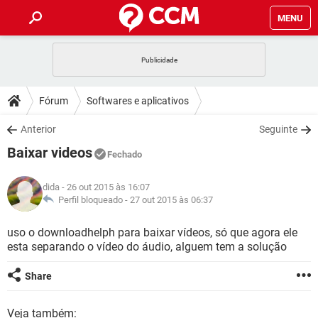
MENU
INÍCIO
JOGOS
WHATSAPP
DICAS
Fórum
Softwares e aplicativos
CELULAR
FACEBOOK
JOGOS
WHATSAPP
DOWNLOADS
Anterior
Seguinte
OUTLOOK
EXCEL
CELULAR
FACEBOOK
Baixar videos
INSTAGRAM
JOGOS
GMAIL
WHATSAPP
Fechado
FÓRUM
OUTLOOK
EXCEL
GUIA DE COMPRAS
CELULAR
FACEBOOK
dida
- 26 out 2015 às 16:07
INSTAGRAM
JOGOS
GMAIL
WHATSAPP
GLOSSÁRIO
Perfil bloqueado -
27 out 2015 às 06:37
OUTLOOK
EXCEL
GUIA DE COMPRAS
CELULAR
FACEBOOK
INSTAGRAM
JOGOS
GMAIL
WHATSAPP
uso o downloadhelph para baixar vídeos, só que agora ele
OUTLOOK
EXCEL
esta separando o vídeo do áudio, alguem tem a solução
GUIA DE COMPRAS
CELULAR
FACEBOOK
INSTAGRAM
GMAIL
OUTLOOK
EXCEL
Share
GUIA DE COMPRAS
INSTAGRAM
GMAIL
Veja também: