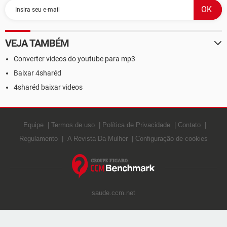
VEJA TAMBÉM
Converter vídeos do youtube para mp3
Baixar 4sharéd
4sharéd baixar videos
Equipe
Termos de uso
Política de Privacidade
Contato
Regulamento
A Revista Da Mulher
Configuração de cookies
saude.ccm.net