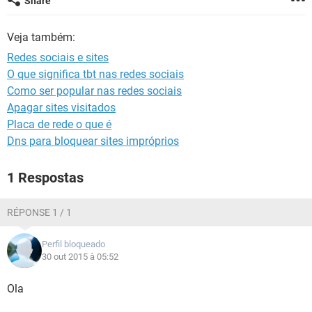
Share
GUIA DE COMPRAS
Veja também:
Redes sociais e sites
O que significa tbt nas redes sociais
Como ser popular nas redes sociais
Apagar sites visitados
Placa de rede o que é
Dns para bloquear sites impróprios
1 Respostas
RÉPONSE 1 / 1
Perfil bloqueado
30 out 2015 à 05:52
Ola