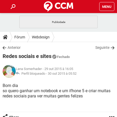
MENU
INÍCIO
JOGOS
WHATSAPP
DICAS
Fórum
Webdesign
CELULAR
FACEBOOK
JOGOS
WHATSAPP
DOWNLOADS
Anterior
Seguinte
OUTLOOK
EXCEL
CELULAR
FACEBOOK
Redes sociais e sites
INSTAGRAM
JOGOS
GMAIL
WHATSAPP
Fechado
FÓRUM
OUTLOOK
EXCEL
GUIA DE COMPRAS
CELULAR
FACEBOOK
Lana Somerhader
- 29 out 2015 à 16:05
INSTAGRAM
JOGOS
GMAIL
WHATSAPP
GLOSSÁRIO
Perfil bloqueado -
30 out 2015 à 05:52
OUTLOOK
EXCEL
GUIA DE COMPRAS
CELULAR
FACEBOOK
INSTAGRAM
JOGOS
GMAIL
WHATSAPP
Bom dia
OUTLOOK
EXCEL
so quero ganhar um notebook e um ifhone 5 e criar muitas
GUIA DE COMPRAS
CELULAR
FACEBOOK
redes sociais para ver muitas gentes felizes
INSTAGRAM
GMAIL
OUTLOOK
EXCEL
GUIA DE COMPRAS
INSTAGRAM
GMAIL