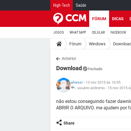
High-Tech
Saúde
FÓRUM
DICAS
JOGOS
WHATSAPP
CELULAR
FACEBOOK
Fórum
Windows
Downloa
Anterior
Download
Fechado
alvessr
- 13 nov 2015 às 16:55
usuário anônimo -
15 nov 2015 à
não estou conseguindo fazer dawn
ABRIR O ARQUIVO. me ajudem por fa
Share