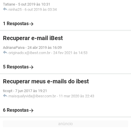
Tatiane
-
5 out 2019 às 10:31
ninha25
-
6 out 2019 às 03:34
1 Respostas
Recuperar e-mail iBest
AdrianaPaiva
-
24 abr 2019 às 16:09
originado.x@ibest.com.br
-
24 fev 2021 às 14:53
5 Respostas
Recuperar meus e-mails do ibest
ticopt
-
7 jun 2017 às 19:21
maisqualyvida@ibesr.com.br
-
11 mar 2020 às 22:43
6 Respostas