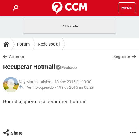
MENU
INÍCIO
JOGOS
WHATSAPP
DICAS
Fórum
Rede social
CELULAR
FACEBOOK
JOGOS
WHATSAPP
DOWNLOADS
Anterior
Seguinte
OUTLOOK
EXCEL
CELULAR
FACEBOOK
Recuperar Hotmail
INSTAGRAM
JOGOS
GMAIL
WHATSAPP
Fechado
FÓRUM
OUTLOOK
EXCEL
GUIA DE COMPRAS
CELULAR
FACEBOOK
Ney Martins Alviço
- 18 nov 2015 às 19:30
INSTAGRAM
JOGOS
GMAIL
WHATSAPP
GLOSSÁRIO
Perfil bloqueado -
19 nov 2015 às 06:29
OUTLOOK
EXCEL
GUIA DE COMPRAS
CELULAR
FACEBOOK
INSTAGRAM
JOGOS
GMAIL
WHATSAPP
Bom dia, quero recuperar meu hotmail
OUTLOOK
EXCEL
GUIA DE COMPRAS
CELULAR
FACEBOOK
INSTAGRAM
GMAIL
OUTLOOK
EXCEL
GUIA DE COMPRAS
INSTAGRAM
GMAIL
Share