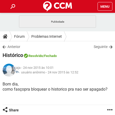
MENU
INÍCIO
JOGOS
WHATSAPP
DICAS
Fórum
Problemas Internet
CELULAR
FACEBOOK
JOGOS
WHATSAPP
DOWNLOADS
Anterior
Seguinte
OUTLOOK
EXCEL
CELULAR
FACEBOOK
Histórico
INSTAGRAM
JOGOS
GMAIL
WHATSAPP
Resolvido
/Fechado
FÓRUM
OUTLOOK
EXCEL
GUIA DE COMPRAS
CELULAR
FACEBOOK
jaja
- 24 nov 2015 às 10:01
INSTAGRAM
JOGOS
GMAIL
WHATSAPP
GLOSSÁRIO
usuário anônimo -
24 nov 2015 às 12:52
OUTLOOK
EXCEL
GUIA DE COMPRAS
CELULAR
FACEBOOK
INSTAGRAM
JOGOS
GMAIL
WHATSAPP
Bom dia,
OUTLOOK
EXCEL
como fasçopra bloquear o historico pra nao ser apagado?
GUIA DE COMPRAS
CELULAR
FACEBOOK
INSTAGRAM
GMAIL
OUTLOOK
EXCEL
GUIA DE COMPRAS
INSTAGRAM
GMAIL
Share