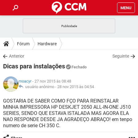
MENU
INÍCIO
JOGOS
WHATSAPP
DICAS
Fórum
Hardware
CELULAR
FACEBOOK
JOGOS
WHATSAPP
DOWNLOADS
Anterior
Seguinte
OUTLOOK
EXCEL
CELULAR
FACEBOOK
Dicas para instalações
INSTAGRAM
JOGOS
GMAIL
WHATSAPP
Fechado
FÓRUM
OUTLOOK
EXCEL
GUIA DE COMPRAS
CELULAR
FACEBOOK
moacyr
- 27 nov 2015 às 08:48
INSTAGRAM
JOGOS
GMAIL
WHATSAPP
GLOSSÁRIO
usuário anônimo -
28 nov 2015 às 04:54
OUTLOOK
EXCEL
GUIA DE COMPRAS
CELULAR
FACEBOOK
INSTAGRAM
JOGOS
GMAIL
WHATSAPP
GOSTARIA DE SABER COMO FÇO PARA REINSTALAR
OUTLOOK
EXCEL
MINHA IMPRESSORA HP DESKJET 2050 ALL-IN-ONE J510
GUIA DE COMPRAS
CELULAR
FACEBOOK
SERIES, SENDO QUE ESTAVA ISTALADA MAS AGORA ELA
INSTAGRAM
GMAIL
NAO RESPONDE DESDE JA AGRADEÇO ABRAÇO! em tenpo
OUTLOOK
EXCEL
GUIA DE COMPRAS
numero de serie CH 350 C.
INSTAGRAM
GMAIL