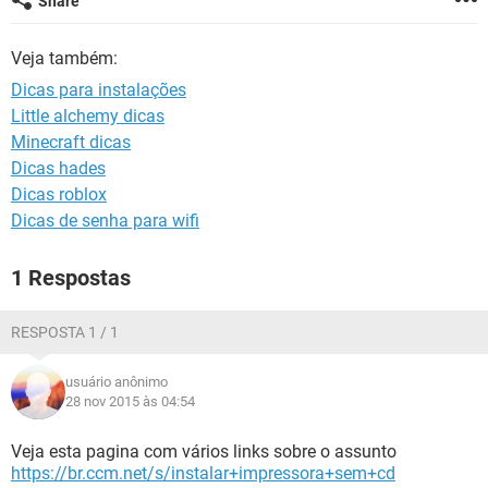
Share
GUIA DE COMPRAS
Veja também:
Dicas para instalações
Little alchemy dicas
Minecraft dicas
Dicas hades
Dicas roblox
Dicas de senha para wifi
1 Respostas
RESPOSTA 1 / 1
usuário anônimo
28 nov 2015 às 04:54
Veja esta pagina com vários links sobre o assunto
https://br.ccm.net/s/instalar+impressora+sem+cd