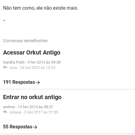
Não tem como, ele não existe mais.
--
Conversas semelhantes
Acessar Orkut Antigo
Sandra Politi
-
9 fev 2013 às 09:38
Joza
-
24 out 2022 às 15:24
191 Respostas
Entrar no orkut antigo
andrea
-
13 fev 2014 às 08:37
Juliana
-
3 dez 2017 às 21:59
55 Respostas