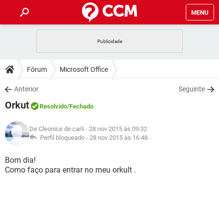
MENU
INÍCIO
JOGOS
WHATSAPP
DICAS
Fórum
Microsoft Office
CELULAR
FACEBOOK
JOGOS
WHATSAPP
DOWNLOADS
Anterior
Seguinte
OUTLOOK
EXCEL
CELULAR
FACEBOOK
Orkut
INSTAGRAM
JOGOS
GMAIL
WHATSAPP
Resolvido
/Fechado
FÓRUM
OUTLOOK
EXCEL
GUIA DE COMPRAS
CELULAR
FACEBOOK
De Cleonice de carli
- 28 nov 2015 às 09:32
INSTAGRAM
JOGOS
GMAIL
WHATSAPP
GLOSSÁRIO
Perfil bloqueado -
28 nov 2015 às 16:48
OUTLOOK
EXCEL
GUIA DE COMPRAS
CELULAR
FACEBOOK
INSTAGRAM
JOGOS
GMAIL
WHATSAPP
Bom dia!
OUTLOOK
EXCEL
Como faço para entrar no meu orkult .
GUIA DE COMPRAS
CELULAR
FACEBOOK
INSTAGRAM
GMAIL
OUTLOOK
EXCEL
GUIA DE COMPRAS
INSTAGRAM
GMAIL