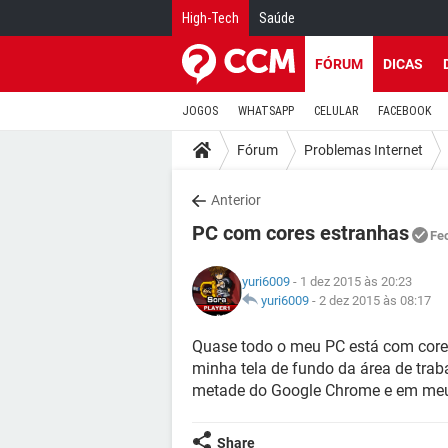
High-Tech
Saúde
FÓRUM
DICAS
JOGOS
WHATSAPP
CELULAR
FACEBOOK
Fórum
Problemas Internet
Anterior
PC com cores estranhas
Fe
yuri6009
- 1 dez 2015 às 20:23
yuri6009
-
2 dez 2015 às 08:17
Quase todo o meu PC está com cores 
minha tela de fundo da área de trab
metade do Google Chrome e em meu 
Share