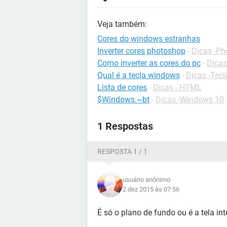
Veja também:
Cores do windows estranhas
Inverter cores photoshop
-
Dicas -P
Como inverter as cores do pc
-
Dica
Qual é a tecla windows
-
Dicas -Tec
Lista de cores
-
Dicas - HTML
$Windows.~bt
-
Dicas -Windows 10
1 Respostas
RESPOSTA 1 / 1
usuário anônimo
2 dez 2015 às 07:56
É só o plano de fundo ou é a tela int