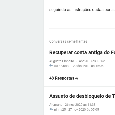
seguindo as instruções dadas por s
Conversas semelhantes
Recuperar conta antiga do 
Augusta Pinheiro
-
8 abr 2013 às 18:52
509090880
-
20 dez 2018 às 16:06
43 Respostas
Assunto de desbloqueio de 
Atumane
-
26 nov 2020 às 11:38
ninha25
-
27 nov 2020 às 05:05