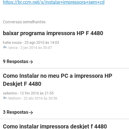
https://br.ccm.net/s/instalar+impressora+sem+cd
Conversas semelhantes
baixar programa impressora HP F 4480
katia souza
-
25 ago 2010 às 14:03
Ianca
-
2 jan 2014 às 20:47
9 Respostas
Como Instalar no meu PC a impressora HP
Deskjet F 4480
seberino
-
12 fev 2016 às 21:55
Mohom
-
22 abr 2016 às 20:56
3 Respostas
Como instalar impressora deskjet f 4480