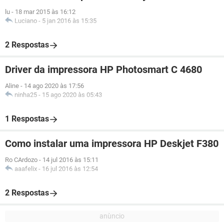
lu
-
18 mar 2015 às 16:12
Luciano
-
5 jan 2016 às 15:35
2 Respostas
Driver da impressora HP Photosmart C 4680
Aline
-
14 ago 2020 às 17:56
ninha25
-
15 ago 2020 às 05:43
1 Respostas
Como instalar uma impressora HP Deskjet F380
Ro CArdozo
-
14 jul 2016 às 15:11
aaafelix
-
16 jul 2016 às 12:54
2 Respostas