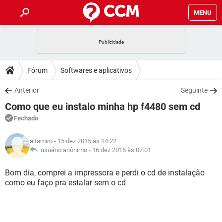
MENU
INÍCIO
JOGOS
WHATSAPP
DICAS
Fórum
Softwares e aplicativos
CELULAR
FACEBOOK
JOGOS
WHATSAPP
DOWNLOADS
Anterior
Seguinte
OUTLOOK
EXCEL
CELULAR
FACEBOOK
Como que eu instalo minha hp f4480 sem cd
INSTAGRAM
JOGOS
GMAIL
WHATSAPP
FÓRUM
OUTLOOK
EXCEL
Fechado
GUIA DE COMPRAS
CELULAR
FACEBOOK
INSTAGRAM
JOGOS
GMAIL
WHATSAPP
GLOSSÁRIO
OUTLOOK
altamiro
- 15 dez 2015 às 14:22
EXCEL
GUIA DE COMPRAS
CELULAR
FACEBOOK
usuário anônimo -
16 dez 2015 às 07:01
INSTAGRAM
JOGOS
GMAIL
WHATSAPP
OUTLOOK
EXCEL
Bom dia, comprei a impressora e perdi o cd de instalação
GUIA DE COMPRAS
CELULAR
FACEBOOK
como eu faço pra estalar sem o cd
INSTAGRAM
GMAIL
OUTLOOK
EXCEL
GUIA DE COMPRAS
INSTAGRAM
GMAIL