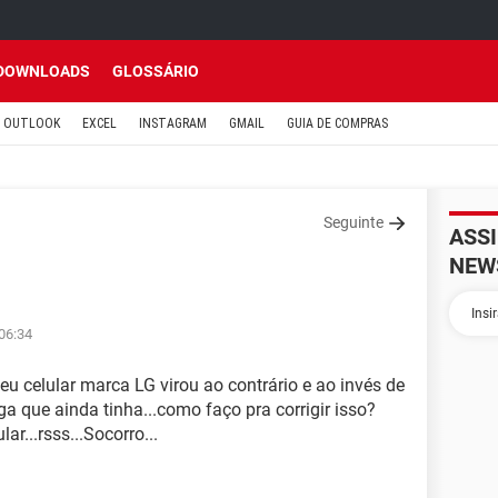
DOWNLOADS
GLOSSÁRIO
OUTLOOK
EXCEL
INSTAGRAM
GMAIL
GUIA DE COMPRAS
Seguinte
ASS
NEW
06:34
eu celular marca LG virou ao contrário e ao invés de
a que ainda tinha...como faço pra corrigir isso?
r...rsss...Socorro...