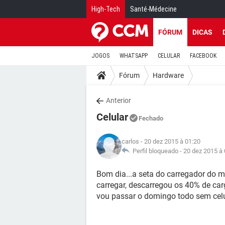
High-Tech
Santé-Médecine
FÓRUM
DICAS
JOGOS
WHATSAPP
CELULAR
FACEBOOK
Fórum
Hardware
Anterior
Celular
Fechado
carlos
- 20 dez 2015 à 01:20
Perfil bloqueado -
20 dez 2015 à 
Bom dia...a seta do carregador do m
carregar, descarregou os 40% de carg
vou passar o domingo todo sem celula