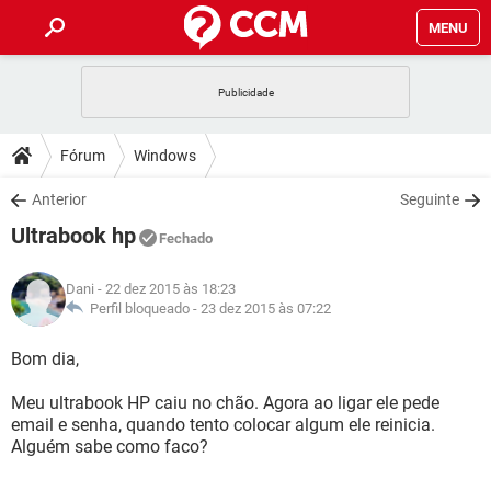
MENU
INÍCIO
JOGOS
WHATSAPP
DICAS
Fórum
Windows
CELULAR
FACEBOOK
JOGOS
WHATSAPP
DOWNLOADS
Anterior
Seguinte
OUTLOOK
EXCEL
CELULAR
FACEBOOK
Ultrabook hp
INSTAGRAM
JOGOS
GMAIL
WHATSAPP
Fechado
FÓRUM
OUTLOOK
EXCEL
GUIA DE COMPRAS
CELULAR
FACEBOOK
Dani
- 22 dez 2015 às 18:23
INSTAGRAM
JOGOS
GMAIL
WHATSAPP
GLOSSÁRIO
Perfil bloqueado -
23 dez 2015 às 07:22
OUTLOOK
EXCEL
GUIA DE COMPRAS
CELULAR
FACEBOOK
INSTAGRAM
JOGOS
GMAIL
WHATSAPP
Bom dia,
OUTLOOK
EXCEL
GUIA DE COMPRAS
CELULAR
FACEBOOK
Meu ultrabook HP caiu no chão. Agora ao ligar ele pede
INSTAGRAM
GMAIL
email e senha, quando tento colocar algum ele reinicia.
OUTLOOK
EXCEL
GUIA DE COMPRAS
Alguém sabe como faco?
INSTAGRAM
GMAIL