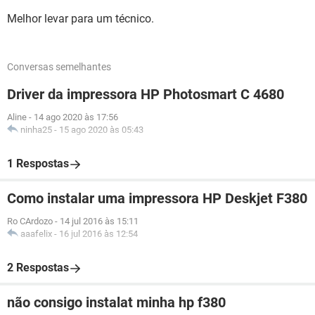
Melhor levar para um técnico.
Conversas semelhantes
Driver da impressora HP Photosmart C 4680
Aline
-
14 ago 2020 às 17:56
ninha25
-
15 ago 2020 às 05:43
1 Respostas
Como instalar uma impressora HP Deskjet F380
Ro CArdozo
-
14 jul 2016 às 15:11
aaafelix
-
16 jul 2016 às 12:54
2 Respostas
não consigo instalat minha hp f380