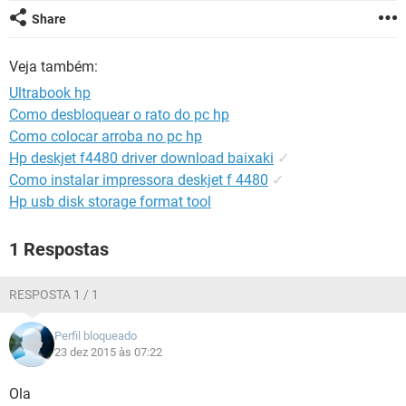
GUIA DE COMPRAS
Share
Veja também:
Ultrabook hp
Como desbloquear o rato do pc hp
Como colocar arroba no pc hp
Hp deskjet f4480 driver download baixaki
✓
Como instalar impressora deskjet f 4480
✓
Hp usb disk storage format tool
1 Respostas
RESPOSTA 1 / 1
Perfil bloqueado
23 dez 2015 às 07:22
Ola