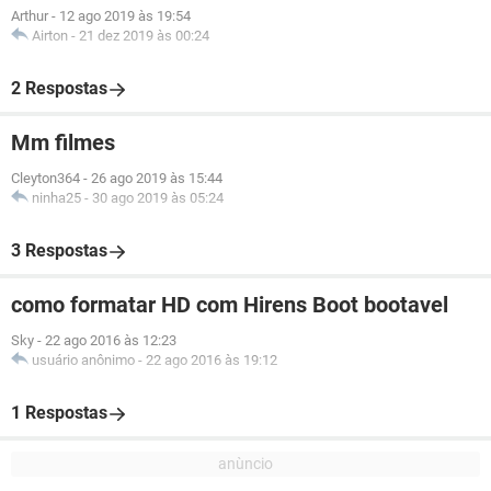
Arthur
-
12 ago 2019 às 19:54
Airton
-
21 dez 2019 às 00:24
2 Respostas
Mm filmes
Cleyton364
-
26 ago 2019 às 15:44
ninha25
-
30 ago 2019 às 05:24
3 Respostas
como formatar HD com Hirens Boot bootavel
Sky
-
22 ago 2016 às 12:23
usuário anônimo
-
22 ago 2016 às 19:12
1 Respostas