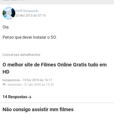
Perfil bloqueado
23 dez 2015 às 07:15
Ola
Penso que devei instalar o SO.
Conversas semelhantes
O melhor site de Filmes Online Gratis tudo em
HD
luizapessoa
-
15 fev 2018 às 16:17
aninimato
-
27 abr 2020 às 15:32
14 Respostas
Não consigo assistir mm filmes