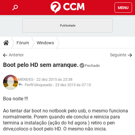
MENU
INÍCIO
JOGOS
WHATSAPP
DICAS
Fórum
Windows
CELULAR
FACEBOOK
JOGOS
WHATSAPP
DOWNLOADS
Anterior
Seguinte
OUTLOOK
EXCEL
CELULAR
FACEBOOK
Boot pelo HD sem arranque.
INSTAGRAM
JOGOS
GMAIL
WHATSAPP
Fechado
FÓRUM
OUTLOOK
EXCEL
GUIA DE COMPRAS
CELULAR
FACEBOOK
MENDES
- 22 dez 2015 às 23:38
INSTAGRAM
JOGOS
GMAIL
WHATSAPP
GLOSSÁRIO
Perfil bloqueado -
23 dez 2015 às 07:15
OUTLOOK
EXCEL
GUIA DE COMPRAS
CELULAR
FACEBOOK
INSTAGRAM
JOGOS
GMAIL
WHATSAPP
Boa noite !!!
OUTLOOK
EXCEL
GUIA DE COMPRAS
CELULAR
FACEBOOK
Ao tentar dar boot no notbook pelo usb, o mesmo funciona
INSTAGRAM
GMAIL
normalmente. Porem quando ele conclui e reinicia para
OUTLOOK
EXCEL
GUIA DE COMPRAS
termina a instalação (ação do hd agora ) retiro o pen
INSTAGRAM
GMAIL
drive,coloco o boot pelo HD. O mesmo não inicia.