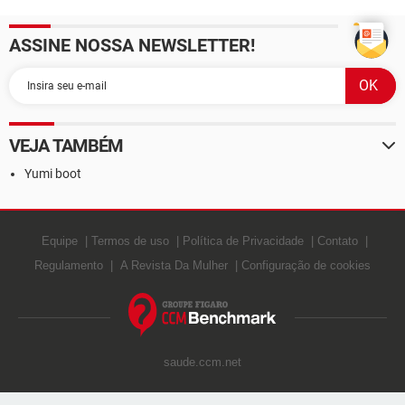
ASSINE NOSSA NEWSLETTER!
VEJA TAMBÉM
Yumi boot
Equipe
Termos de uso
Política de Privacidade
Contato
Regulamento
A Revista Da Mulher
Configuração de cookies
saude.ccm.net